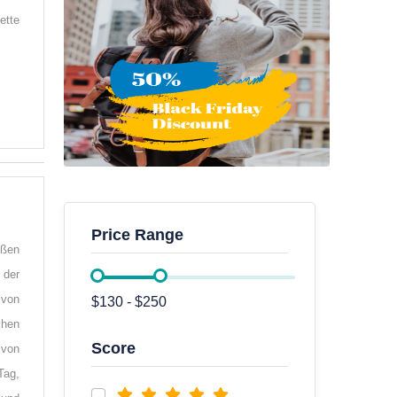
ette
Price Range
oßen
 der
von
chen
Score
 von
Tag,