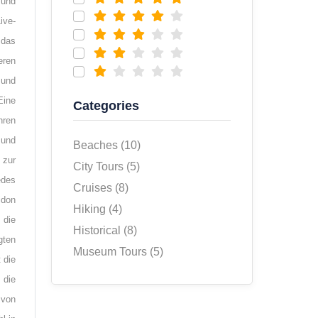
 und
ive-
 das
eren
 und
Eine
Categories
hren
 und
Beaches (10)
 zur
City Tours (5)
edes
Cruises (8)
idon
Hiking (4)
 die
Historical (8)
gten
Museum Tours (5)
 die
 die
 von