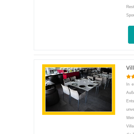
Rest
Spor
Vi
In 
Auß
Ent
unve
Wein
Vill