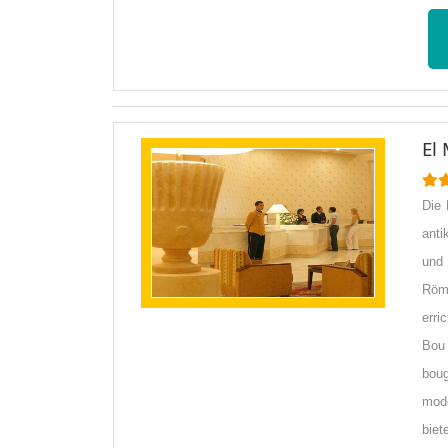
El
Die 
anti
und
Röme
erri
Bou
boug
mode
biet