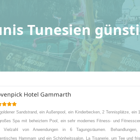
unis Tunesien günsti
venpick Hotel Gammarth
goldener Sandstrand, ein Außenpool, ein Kinderbecken, 2 Tennisplätze, ein 
roßes Spa mit beheiztem Pool, ein sehr modernes Fitness- und Fitnesscen
e Vielzahl von Anwendungen in 6 Tagungsräumen. Behandlungen,
entisches Hammam und ein Schönheitssalon, La Tisanerie, um Tee und fri