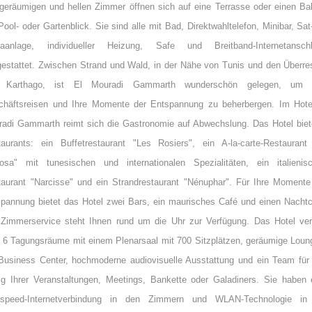
geräumigen und hellen Zimmer öffnen sich auf eine Terrasse oder einen Ba
Pool- oder Gartenblick. Sie sind alle mit Bad, Direktwahltelefon, Minibar, Sat
maanlage, individueller Heizung, Safe und Breitband-Internetansch
estattet. Zwischen Strand und Wald, in der Nähe von Tunis und den Überre
 Karthago, ist El Mouradi Gammarth wunderschön gelegen, um I
chäftsreisen und Ihre Momente der Entspannung zu beherbergen. Im Hote
adi Gammarth reimt sich die Gastronomie auf Abwechslung. Das Hotel biet
aurants: ein Buffetrestaurant "Les Rosiers", ein A-la-carte-Restaurant
osa" mit tunesischen und internationalen Spezialitäten, ein italienis
aurant "Narcisse" und ein Strandrestaurant "Nénuphar". Für Ihre Momente
pannung bietet das Hotel zwei Bars, ein maurisches Café und einen Nachtc
Zimmerservice steht Ihnen rund um die Uhr zur Verfügung. Das Hotel ver
 6 Tagungsräume mit einem Plenarsaal mit 700 Sitzplätzen, geräumige Loun
Business Center, hochmoderne audiovisuelle Ausstattung und ein Team für
lg Ihrer Veranstaltungen, Meetings, Bankette oder Galadiners. Sie haben 
hspeed-Internetverbindung in den Zimmern und WLAN-Technologie in