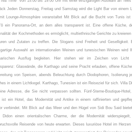
"Tea Time" von 15:00 bis 19:00 Uhr mit einer einzigartigen Auswahl an Tees
ck Jeden Donnerstag, Freitag und Samstag wird die Light Bar von einem L
it Lounge-Atmosphäre veranstaltet Mit Blick auf die Bucht von Tunis ist
'ô ein Panorama-Ort, an dem alles transparent ist. Eine offene Küche, d
inalität der Kochmethoden es ermöglicht, multiethnische Gerichte zu kreieren
uren und Zutaten zu treffen. Die Slogans sind Freiheit und Geselligkeit. 
igartige Auswahl an internationalen Weinen und tunesischen Weinen wird I
inarischen Ausflug begleiten. Hier stehen wir im Zeichen von Licht
sparenz: Glaswände, die Karthago und seine Pracht erlauben, offene Küche
reitung von Speisen, abends Beleuchtung durch Diodophoren, Isolierung j
hes in einem Lichtkegel. Karthago, Tunesien ist ein Reiseziel für sich. Villa D
eine Adresse, die Sie nicht verpassen sollten. Fünf-Sterne-Boutique-Hotel,
a ist ein Hotel, das Modernität und Antike in einem raffinierten und gepfle
r verbindet. Mit Blick auf das Meer und den Hügel von Sidi Bou Said bietet
a Didon einen orientalischen Charme, der die Modernität widerspiegelt,
ruchsvolle Reisende von heute erwarten. Dieses luxuriöse Hotel im Herzen