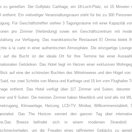
e zu genießen. Der Golfplatz Carthage, ein 18-Loch-Platz, ist 15 Minuten
l entfernt. Ein vielseitiger Veranstaltungsraum steht für bis zu 300 Personen
ügung. Für Geschäftstreffen stehen 3 Tagungsräume mit einer Kapazität vo
sonen pro Zimmer (Verbindung) sowie ein Geschäftszentrum mit mode
stattung zur Verfügung. Das marokkanische Restaurant El Omnia bietet I
chte à la carte in einer authentischen Atmosphäre. Die einzigartige Lounge
ck auf die Bucht ist der ideale Ort für Ihre Termine bei einer Auswah
rnationalen Getränken. Das Hotel liegt im Herzen einer exklusiven Wohnge
Blick auf eine der schönsten Buchten des Mittelmeeres und den Hügel von 
Said, nur zwei Schritte von Marsa und Karthago und 15 km vom Flughafen T
thage entfernt. Das Hotel verfügt über 117 Zimmer und Suiten, darunter
er und 9 Suiten. Die meisten Zimmer haben Meerblick und sind alle mit W
rnetzugang, Klimaanlage, Heizung, LCD-TV, Minibar, Willkommenstablett, 
gestattet. Das The Horizon serviert den ganzen Tag über internatio
he.Das Breeze befindet sich in einem modernen Strandstil. 
nschmeckerladen, um die Freuden eines raffinierten Gebäcks zu genie