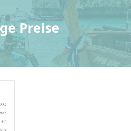
ge Preise
1834
ter,
 ein
sche