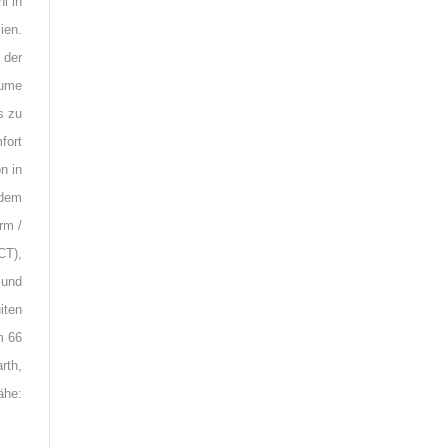
l in
ien.
 der
äume
s zu
fort
n in
 dem
rm /
CT),
 und
iten
m 66
rth,
ähe: