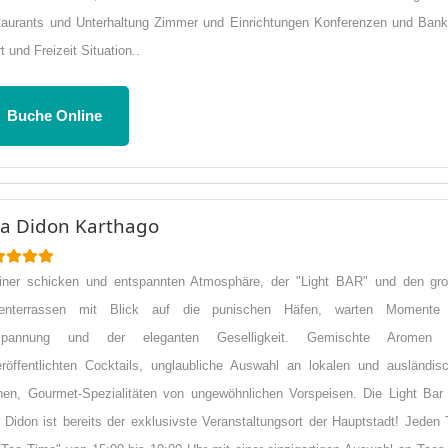
aurants und Unterhaltung Zimmer und Einrichtungen Konferenzen und Bank
t und Freizeit Situation..
Buche Online
lla Didon Karthago
einer schicken und entspannten Atmosphäre, der "Light BAR" und den gr
enterrassen mit Blick auf die punischen Häfen, warten Momente
spannung und der eleganten Geselligkeit. Gemischte Aromen 
röffentlichten Cocktails, unglaubliche Auswahl an lokalen und ausländis
en, Gourmet-Spezialitäten von ungewöhnlichen Vorspeisen. Die Light Bar
a Didon ist bereits der exklusivste Veranstaltungsort der Hauptstadt! Jeden 