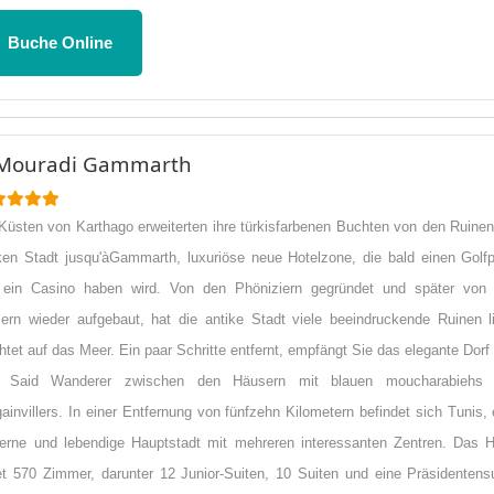
Buche Online
 Mouradi Gammarth
Küsten von Karthago erweiterten ihre türkisfarbenen Buchten von den Ruinen
ken Stadt jusqu'àGammarth, luxuriöse neue Hotelzone, die bald einen Golfp
 ein Casino haben wird. Von den Phöniziern gegründet und später von
rn wieder aufgebaut, hat die antike Stadt viele beeindruckende Ruinen l
chtet auf das Meer. Ein paar Schritte entfernt, empfängt Sie das elegante Dorf 
 Said Wanderer zwischen den Häusern mit blauen moucharabiehs
ainvillers. In einer Entfernung von fünfzehn Kilometern befindet sich Tunis, 
rne und lebendige Hauptstadt mit mehreren interessanten Zentren. Das H
et 570 Zimmer, darunter 12 Junior-Suiten, 10 Suiten und eine Präsidentensu