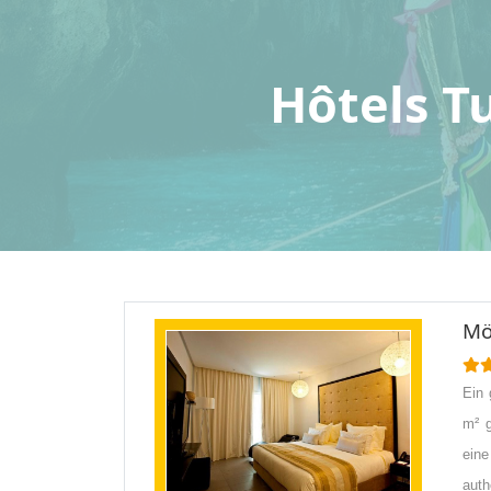
Hôtels T
Mö
Ein 
m² g
ein
auth