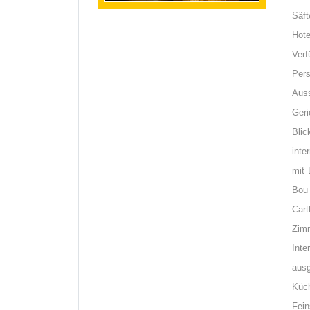
Säft
Hote
Verf
Per
Aus
Geri
Bli
inte
mit 
Bou 
Car
Zimm
Inte
aus
Küc
Fei