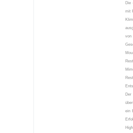
Die 
mit 
Kli
ausg
von
Ges
Mour
Rest
Mim
Rest
Ents
Der 
über
ein 
Erfo
Hig