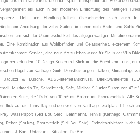
hago, das mit Transparenz und Licht spielt, transportiert den Reisenden sowoh
 Vergangenheit als auch in der modernen Einrichtung des heutigen Tunes
nsparenz, Licht und Handlungsfreiheit überschneiden sich auch in
prünglichen Anordnung der zehn Suiten, in denen sich Bade- und Schlafr
ischen, um sich der Unermesslichkeit des allgegenwärtigen Mittelmeerraum
nen. Eine Kombination aus Wohlbefinden und Gelassenheit, extremem Kom
aufmerksamem Service, eine neue Art zu leben wurde für Sie in der Villa Dido
hago neu erfunden. 10 Design-Suiten mit Blick auf die Bucht von Tunis, auf
orischen Hügel von Karthago. Suite Dienstleistungen: Balkon, Klimaanlage wa
t, Jacuzzi & Dusche, ADSL-Internetanschluss, Direktwahltelefon (DE
email, Multimedia-TV, Schreibtisch, Safe, Minibar. 9 Junior-Suiten von 47 m²
äsidenten-Suite, die "Dido" von 90 m² mit Balkon mit Panoramablick. Alle Su
en Blick auf die Tunis Bay und den Golf von Karthago. Golfplatz 18 Loch u
ukra), Wassersport (Sidi Bou Saïd, Gammarth), Tennis (Karthago, Gammma
s), Reiten (Soukra), Bootsverleih (Sidi Bou Saïd). Freizeitaktivitäten in der N
aurants & Bars: Unterkunft: Situation: Die Bar:..