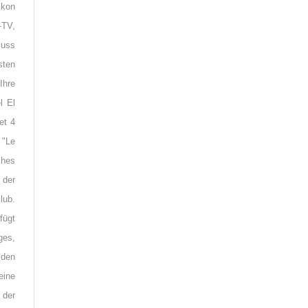
lkon
-TV,
luss
sten
hre
l El
et 4
 "Le
ches
 der
lub.
fügt
ges,
 den
eine
 der