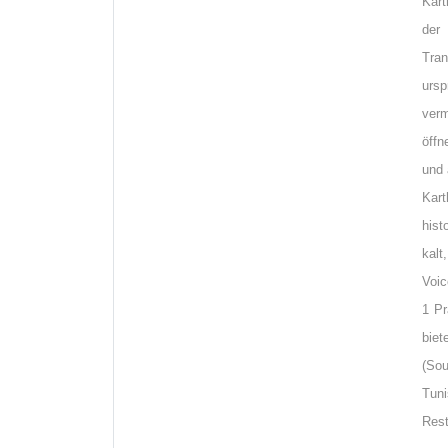
Kart
der
Tra
urs
verm
öff
und 
Kart
hist
kal
Voic
1 Pr
biet
(So
Tuni
Rest