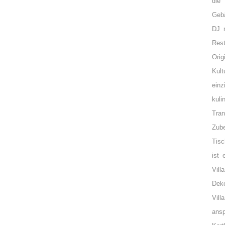
die 
Gebä
DJ m
Rest
Orig
Kult
einz
kul
Tran
Zube
Tisc
ist 
Vill
Deko
Vill
ansp