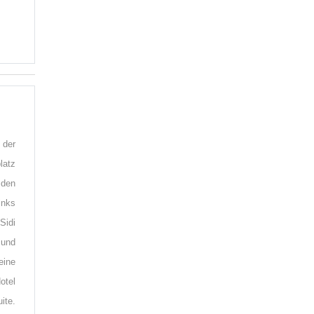
 der
latz
 den
inks
Sidi
 und
eine
otel
ite.