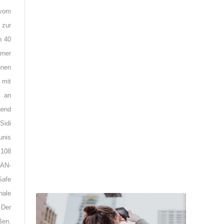
 vom
 zur
n 40
rner
hnen
 mit
l an
gend
Sidi
unis
 108
LAN-
Safe
nale
Der
ßen.