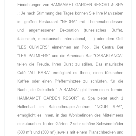
Einrichtungen von HAMMAMET GARDEN RESORT & SPA
.; Je nach Stimmung des Tages können Sie Ihre Mahlzeiten
im großen Restaurant "NEDRA" mit Themenabendessen
und angemessener Dekoration (tunesisches Buffet,
italienisch, mexikanisch, international, ....) oder dem Grill
"LES OLIVIERS" einnehmen am Pool. Die Central Bar
"LES PALMIERS" und die American Bar "CASABLANCA"
teilen die Freude, Ihren Durst zu stillen. Das maurische
Café "ALI BABA" ermöglicht es Ihnen, einen türkischen
Kaffee oder einen Pfefferminztee zu schlürfen. für die
Nacht, die Diskothek "LA BAMBA" gibt Ihnen einen Termin.
HAMMAMET GARDEN RESORT & Spa bietet auch 1
Hallenbad im Balneotherapie-Zentrum "NOUR SPA",
ermöglicht es Ihnen, in das Wohlbefinden des Mittelmeers
einzutauchen. In den Gärten, 2 sehr schöne Schwimmbäder
(800 m²) und (300 m²) jeweils mit einem Planschbecken und