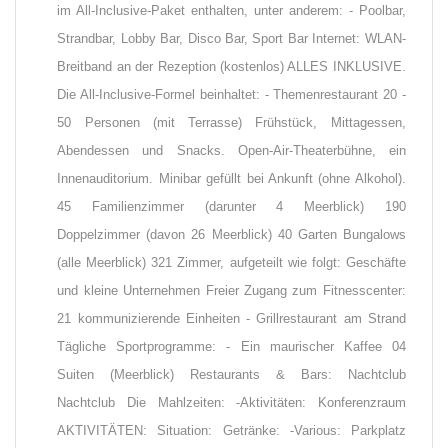
im All-Inclusive-Paket enthalten, unter anderem: - Poolbar,
Strandbar, Lobby Bar, Disco Bar, Sport Bar Internet: WLAN-
Breitband an der Rezeption (kostenlos) ALLES INKLUSIVE.
Die All-Inclusive-Formel beinhaltet: - Themenrestaurant 20 -
50 Personen (mit Terrasse) Frühstück, Mittagessen,
Abendessen und Snacks. Open-Air-Theaterbühne, ein
Innenauditorium. Minibar gefüllt bei Ankunft (ohne Alkohol).
45 Familienzimmer (darunter 4 Meerblick) 190
Doppelzimmer (davon 26 Meerblick) 40 Garten Bungalows
(alle Meerblick) 321 Zimmer, aufgeteilt wie folgt: Geschäfte
und kleine Unternehmen Freier Zugang zum Fitnesscenter:
21 kommunizierende Einheiten - Grillrestaurant am Strand
Tägliche Sportprogramme: - Ein maurischer Kaffee 04
Suiten (Meerblick) Restaurants & Bars: Nachtclub
Nachtclub Die Mahlzeiten: -Aktivitäten: Konferenzraum
AKTIVITÄTEN: Situation: Getränke: -Various: Parkplatz