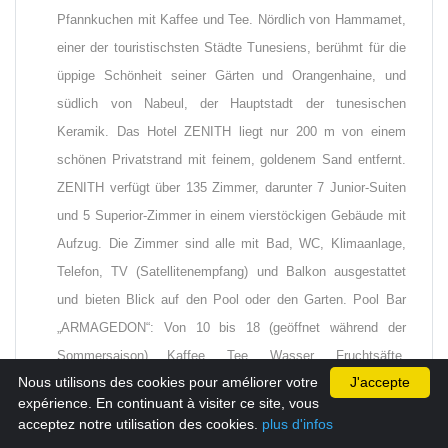
Pfannkuchen mit Kaffee und Tee. Nördlich von Hammamet,
einer der touristischsten Städte Tunesiens, berühmt für die
üppige Schönheit seiner Gärten und Orangenhaine, und
südlich von Nabeul, der Hauptstadt der tunesischen
Keramik. Das Hotel ZENITH liegt nur 200 m von einem
schönen Privatstrand mit feinem, goldenem Sand entfernt.
ZENITH verfügt über 135 Zimmer, darunter 7 Junior-Suiten
und 5 Superior-Zimmer in einem vierstöckigen Gebäude mit
Aufzug. Die Zimmer sind alle mit Bad, WC, Klimaanlage,
Telefon, TV (Satellitenempfang) und Balkon ausgestattet
und bieten Blick auf den Pool oder den Garten. Pool Bar
„ARMAGEDON“: Von 10 bis 18 (geöffnet während der
Sommersaison) Kaffee, Tee, Wasser, Fruchtsäfte,
Nous utilisons des cookies pour améliorer votre
J'accepte
Cocktails, Softdrinks, Bier, Wein Verbrauch (rot, rosé und
expérience. En continuant à visiter ce site, vous
weiß), Aperitifs und Liköre aus der Region . Maurischer
acceptez notre utilisation des cookies.
plus d'infos
Kaffee: Von 14h bis 23h türkischer Kaffee, Pfefferminztee,