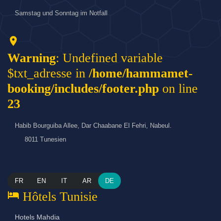
Samstag und Sonntag im Notfall
location_on
Warning
: Undefined variable
$txt_adresse in
/home/hammamet-
booking/includes/footer.php
on line
23
Habib Bourguiba Allee, Dar Chaabane El Fehri, Nabeul.
8011 Tunesien
FR
EN
IT
AR
DE
hotel
Hôtels Tunisie
Hotels Mahdia