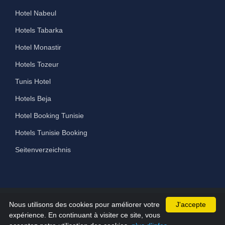
Hotel Nabeul
Hotels Tabarka
Hotel Monastir
Hotels Tozeur
Tunis Hotel
Hotels Beja
Hotel Booking Tunisie
Hotels Tunisie Booking
Seitenverzeichnis
Nous utilisons des cookies pour améliorer votre
J'accepte
©2026 All Rights Reserved hammamet-hotels.com
expérience. En continuant à visiter ce site, vous