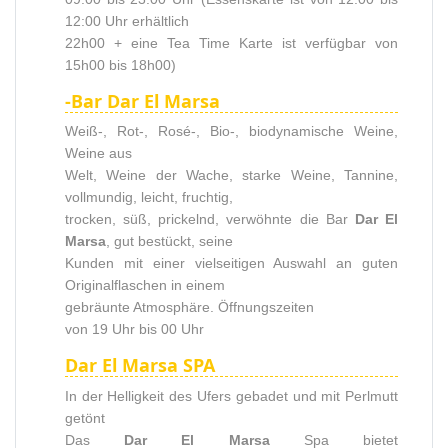
12:00 Uhr erhältlich
22h00 + eine Tea Time Karte ist verfügbar von
15h00 bis 18h00)
-Bar Dar El Marsa
Weiß-, Rot-, Rosé-, Bio-, biodynamische Weine,
Weine aus
Welt, Weine der Wache, starke Weine, Tannine,
vollmundig, leicht, fruchtig,
trocken, süß, prickelnd, verwöhnte die Bar
Dar El
Marsa
, gut bestückt, seine
Kunden mit einer vielseitigen Auswahl an guten
Originalflaschen in einem
gebräunte Atmosphäre. Öffnungszeiten
von 19 Uhr bis 00 Uhr
Dar El Marsa SPA
In der Helligkeit des Ufers gebadet und mit Perlmutt
getönt
Das
Dar El Marsa
Spa bietet