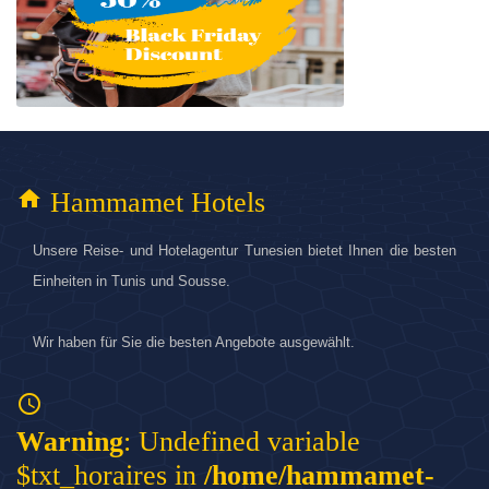
home
Hammamet Hotels
Unsere Reise- und Hotelagentur Tunesien bietet Ihnen die besten
Einheiten in Tunis und Sousse.
Wir haben für Sie die besten Angebote ausgewählt.
access_time
Warning
: Undefined variable
$txt_horaires in
/home/hammamet-