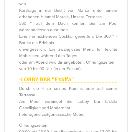
von
Karthago in der Bucht von Marsa, unter einem
erhabenen Himmel Marois, Unsere Terrasse
360 ° auf dem Dach können Sie am Pool
währenddessen ausruhen
Einen erfrischenden Cocktail genießen. Die 360 ​​° -
Bar ist ein Erlebnis
unvergesslich. Ein zwangloses Menü für leichte
Mahlzeiten während des Tages
oder am Abend wird dir angeboten. Öffnungszeiten
von 10 bis 00 Uhr (in der Saison)
-LOBBY BAR "E'skifa"
Durch die Hitze seines Kamins oder auf seiner
Terrasse
Am Meer verbindet die Lobby Bar E'skifa
Geselligkeit und Modernität
heterogene zeitgenössische Möbel.
Öffnungszeiten
09:00 bis 23:00 Uhr (Essenskarte ist von 12:00 bis