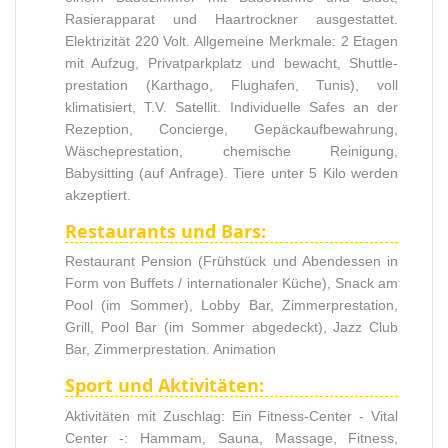
Rasierapparat und Haartrockner ausgestattet.
Elektrizität 220 Volt. Allgemeine Merkmale: 2 Etagen
mit Aufzug, Privatparkplatz und bewacht, Shuttle-
prestation (Karthago, Flughafen, Tunis), voll
klimatisiert, T.V. Satellit. Individuelle Safes an der
Rezeption, Concierge, Gepäckaufbewahrung,
Wäscheprestation, chemische Reinigung,
Babysitting (auf Anfrage). Tiere unter 5 Kilo werden
akzeptiert.
Restaurants und Bars:
Restaurant Pension (Frühstück und Abendessen in
Form von Buffets / internationaler Küche), Snack am
Pool (im Sommer), Lobby Bar, Zimmerprestation,
Grill, Pool Bar (im Sommer abgedeckt), Jazz Club
Bar, Zimmerprestation. Animation
Sport und Aktivitäten:
Aktivitäten mit Zuschlag: Ein Fitness-Center - Vital
Center -: Hammam, Sauna, Massage, Fitness,