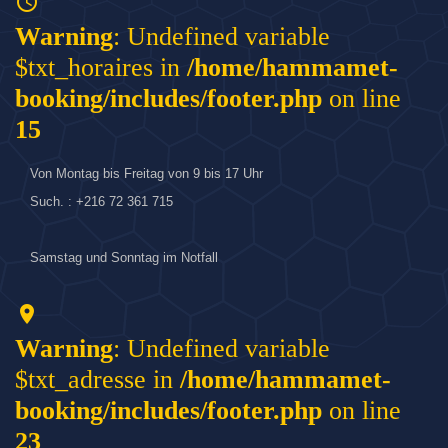
access_time
Warning
: Undefined variable
$txt_horaires in
/home/hammamet-
booking/includes/footer.php
on line
15
Von Montag bis Freitag von 9 bis 17 Uhr
Such. : +216 72 361 715
Samstag und Sonntag im Notfall
location_on
Warning
: Undefined variable
$txt_adresse in
/home/hammamet-
booking/includes/footer.php
on line
23