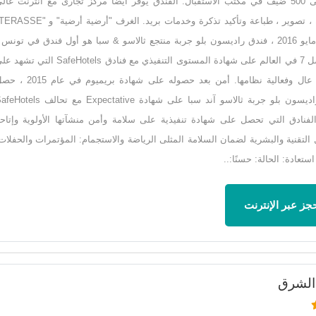
يصل إلى 500 ضيف في مكتب الاستقبال. الفندق يوفر أيضا مركز تجارى مع انترنت عال
في 12 مايو 2016 ، فندق راديسون بلو جربة منتجع ثالاسو & سبا هو أول فندق في تونس 
وقد حصل 7 في العالم على شهادة المستوى التنفيذي مع فنادق SafeHotels التي تش
مستوى عال وفعالية نظامها. أمن بعد حصوله على شهادة بريميوم في عا
منتجع راديسون بلو جربة ثالاسو آند سبا على شهادة Expectative مع تحالف s
فنادق التي تحصل على شهادة تنفيذية على سلامة وأمن منشآتها الأولوية وإتاح
 التقنية والبشرية لضمان السلامة المثلى الرياضة والاستجمام: المؤتمرات والحفلات
استعادة: الحالة: حسنًا:..
جز عبر الإنترنت
الشرق