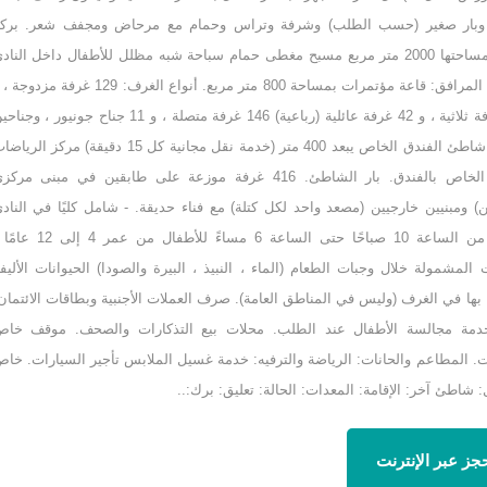
 وبار صغير (حسب الطلب) وشرفة وتراس وحمام مع مرحاض ومجفف شعر. برك
سباحة مساحتها 2000 متر مربع مسبح مغطى حمام سباحة شبه مظلل للأطفال داخل الناد
الصغير. المرافق: قاعة مؤتمرات بمساحة 800 متر مربع. أنواع الغرف: 129 غرفة مزدو
232 غرفة ثلاثية ، و 42 غرفة عائلية (رباعية) 146 غرفة متصلة ، و 11 جناح جونيور ، وج
أنيقين. شاطئ الفندق الخاص يبعد 400 متر (خدمة نقل مجانية كل 15 دقيقة) مركز الري
المائية الخاص بالفندق. بار الشاطئ. 416 غرفة موزعة على طابقين في مبنى مرك
) ومبنيين خارجيين (مصعد واحد لكل كتلة) مع فناء حديقة. - شامل كليًا في الناد
الصغير من الساعة 10 صباحًا حتى الساعة 6 مساءً للأطفال من عمر 4 
 المشمولة خلال وجبات الطعام (الماء ، النبيذ ، البيرة والصودا) الحيوانات الأليف
ها في الغرف (وليس في المناطق العامة). صرف العملات الأجنبية وبطاقات الائتمان
خدمة مجالسة الأطفال عند الطلب. محلات بيع التذكارات والصحف. موقف خا
ت. المطاعم والحانات: الرياضة والترفيه: خدمة غسيل الملابس تأجير السيارات. خا
: شاطئ آخر: الإقامة: المعدات: الحالة: تعليق: برك:..
جز عبر الإنترنت