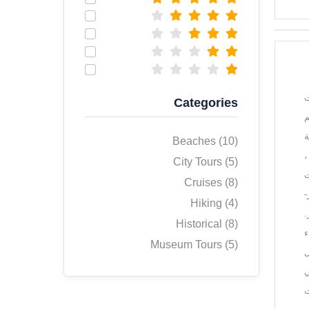
صات
Categories
T هو مطعم
ة
Beaches (10)
،
City Tours (5)
للمأكولات
Cruises (8)
-
Hiking (4)
.
Historical (8)
داء
Museum Tours (5)
ل
في
ت