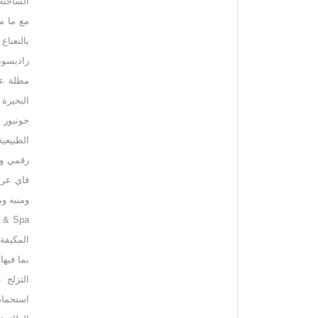
الساخنة 
بالنعنا
الطبيعي
رقمي ورا
فاي عري
المكيفة
التزلج 
استحمام