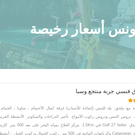
ق فنسي جربة منتجع وسبا
ة مع ملحق: يلة للتنس (إضاءة للأسباب) غرفة كمال الأجسام ، ساونا ، الحمام 
ك. دروس التنس ودروس ركوب الأمواج. تأجير الدراجات والسكوتر. الأنشطة القريب
من الفندق: Golf 27 holes في 1.5Km. مركز العلاج بمياه البحر على بعد 500 مت
والبولينج. Catamaran والرياضات المائية في 500 متر. ركوب الجمال وركوب الخيل. - أنش