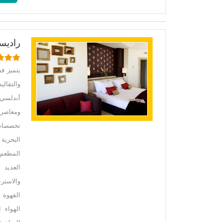
راديس
أندلسي 
البحرية
المطعم 
والاستر
الهواء 