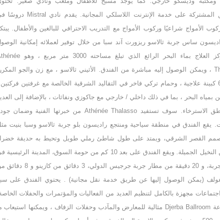
 ومكتبة وديسكو خارجي. كما يوجد مسبح للأطفال وملعب ونادي صغير. تحتو
المناطق المشتركة على خدمة الإنترنت اللاسلكي المجانية. يقدم نادي Mistral 
وب الأمواج شراعيًا وركوب الأمواج مع التدريب الاحترافي للبالغين والأطفال. يبتك
ديسون ساس جربة ثالاسو ريزورت آند سبا من خلال توفير لعملائه إمكانية الوصو
إلى مركز العلاج بماء البحر الرائع الذي تبلغ مساحته 3000 متر مربع ،
Thalasso ، ويمكن الوصول إليه مباشرة من الفندق. الأثيني ثالاسو ، مع زن والجو المكرر
تقدم 60 كبينة علاجية ، وحمام تركي فاخر في التقاليد الشرقية الخالصة مع غرفتين فركتين 
بمياه البحر ، بما في ذلك داخلي / خارجي مع جاكوزي ونفاثات ، بالإضافة إلى العدي
من مناطق الاسترخاء. سوف تستفيد Athénée Thalasso من خبرتها الفنية وضمان ج
ت. يقع الفندق في منطقة سياحية ومنتجع راديسون بلو جربة ثالاسو وسبا بنيت مث
مم القصر الشرقي، ويمتد على طول شاطئ رملي طويل وتحيط به حديقة خضرا
وبساتين النخيل الجميلة. ويقع الفندق على بعد 10 كم من حومة السوق، المدينة الرئيسية 
جزيرة جربة، و 20 دقيقة من مطار جربة جرجيس الدولي، 3 دقائق من كازينو و 
غولف (يمكن الوصول إليها عن طريق خدمة نقل مجانية) . يحتوي الفندق على سب
جتماعات مجهزة بالكامل لتنظيم العديد من الفعاليات والمؤتمرات والحفلات الخاصة
تعتبر قاعة Djerba Ballroom مثالية للمعارض والمآدب وحفلات الزفاف ، ويمكنها استيعاب م