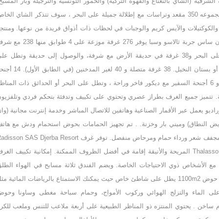
الشرقية (الشاي بالنعناع والقهوة التركية) والخمور التونسية والنرجيلة وبار المسبح
مع ما مجموعه 350 مقعد وتراسات مع إطلالة جميلة على البحر ، سوف تتذكر الشاي الخا
ع والكوكتيلات والآيس كريم والوجبات في لحظات ذات أذواق فريدة من نوعها. ومنتج
راديسون ساس جربة ثالاسو وسبا يوفر 276 غرفة موزعة على 4 طوابق منها 8
مطلة على البحر و38 غرفة في حديقة الأرض مع شرفة، والوصول إلى حديقة وتطل عل
البحيرة أو بستان النخيل. 38 غرفة متصلة و 40 لغير المدخنين (في الطابق
جونيور و 6 أجنحة السفير مع ديكور فاخر وراحة ، وتطل على البحر أو الحدائق ذات المناظ
ة. تتميز جميع الغرف بطراز عصري وتحتوي على تكييف وتدفئة بتحكم فردي وتلفزيو
ديو يعمل عبر الأقمار الصناعية وهاتفين للاتصال المباشر وخدمة إنترنت مجانية (وا
ض النطاق) وميني بار وخزنة. . تم تجهيز الحمامات بحوض استحمام ودش مع هات
ومنبه ومجفف شعر ورداء حمام ومرحاض منفصل. توفر غرف isson SAS Djerba Resort
Thalasso & Spa المريحة والأنيقة إقامة في أفضل الظروف الممكنة. إمكانية تكييف الغر
 مع الأشخاص ذوي الاحتياجات الخاصة. ويضم الفندق ثلاثة مسابح في الهواء الطل
بما فيها حوض 1100m2 يطل على شاطئ خاص حيث يمكنك الاستمتاع بالرياضات المائية مث
على الماء والتزلج الهوائي وركوب الأمواج، وحمام سباحة مغطى وساونا وحو
 ساخن . يحتوي المنتزه ذو المناظر الطبيعية على أربعة ملاعب للتنس وملعب للكر