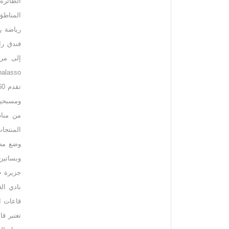
الطائرة
رياضة رك
فندق را
ومسبحين 
المنتجا
وضع مص
نادي ال
قاعات ا