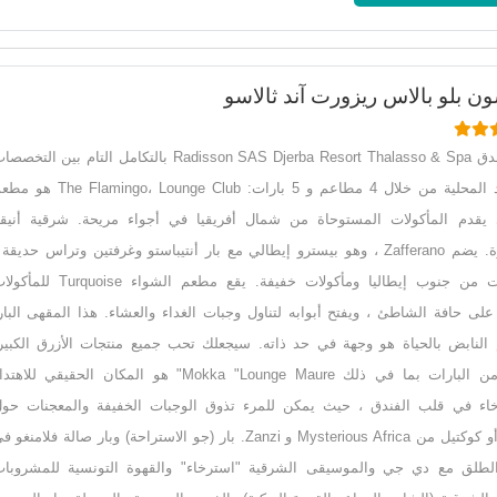
ون بلو بالاس ريزورت آند ثالاسو
يتميز فندق Radisson SAS Djerba Resort Thalasso & Spa بالتكامل التام بين التخص
والتقاليد المحلية من خلال 4 مطاعم و 5 بارات: he Flamingo، Lounge Club
يقدم المأكولات المستوحاة من شمال أفريقيا في أجواء مريحة. شرقية أنيق
ومعاصرة. يضم Zafferano ، وهو بيسترو إيطالي مع بار أنتيباستو وغرفتين وتراس حديقة 
تخصصات من جنوب إيطاليا ومأكولات خفيفة. يقع مطعم الشواء Turquoise 
 على حافة الشاطئ ، ويفتح أبوابه لتناول وجبات الغداء والعشاء. هذا المقهى البار
النابض بالحياة هو وجهة في حد ذاته. سيجعلك تحب جميع منتجات الأزرق الكبير
العديد من البارات بما في ذلك Mokka "Lounge Maure" هو المكان الحقيقي للاهت
خاء في قلب الفندق ، حيث يمكن للمرء تذوق الوجبات الخفيفة والمعجنات حو
القهوة أو كوكتيل من Mysterious Africa و Zanzi. بار (جو الاستراحة) وبار صالة فلامنغو 
الطلق مع دي جي والموسيقى الشرقية "استرخاء" والقهوة التونسية للمشروبا