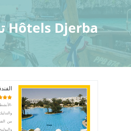
Hôtels Djerba تونس أسعار رخيصة
الفند
-الأنشط
والتدلي