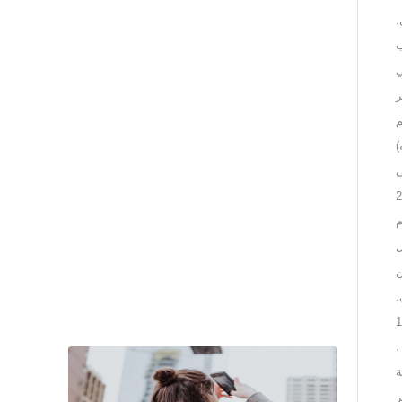
ي.
ب
 4 نجوم في
ر
المطعم
)
 ومقهى
لغًا + شخص واحد مجانًا في 1/2 ضعف لكل 25
لأدنى من 3 ليالي / 4 أيام
نخيل
ا من
لي.
 إلى 12 عامًا مفتوحًا طوال العام من الساعة 10
،
ة
ر