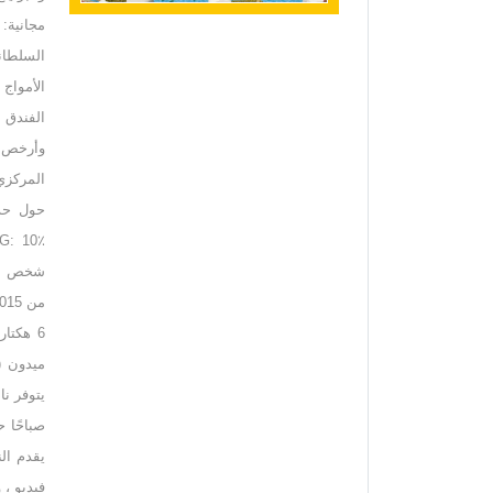
السلطاني
الفندق ل
المركزي
يقدم الن
فيديو ،