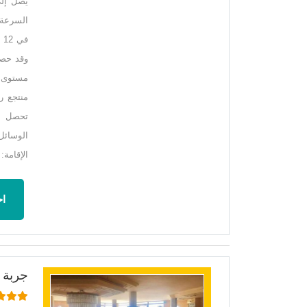
تحصل ال
الوسائل
الإقامة: 
اح
جربة 