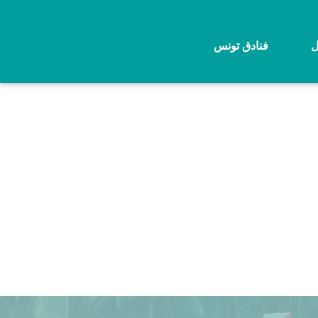
ل
فنادق تونس