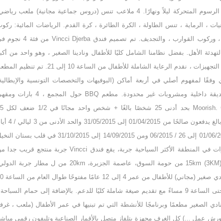
مجانية: الرسوم المتحركة ليلاً ونهارًا. 4 ملاعب تنس (دروس جماعية مجانية) ملعب رياض
ات ، الرماية ، تنس الطاولة ، الكرة الطائرة ، كرة القدم. الرياضات المائية: ركو
الأمواج ، وركوب القوارب ، والتجديف. تم تصميم فندق Vincci Djerba من فئة
تهدئة الأهل. بفضل نظامنا الشامل كليًا للأطفال ونادينا الصغير ، وهو واحد من أكب
وأرخص التجهيزات ، نقدم الرعاية الشاملة للأطفال من الساعة 10 إلى 21. تم تنظيم 
 وفقًا لمفهوم أصلي في أربعة أماكن (البوفيهات والتخصصات التونسية والإيطالية
حول حديقة داخلية ومشروبات غير محدودة. مطعم BBQ حول المجمع ، 4 بارات
Moorish. G: 10٪ بحد أدنى 25 شخصًا با
شخص بالغ يدفعون صالحًا من 01/04/2015 إلى 31/05/2015 والحد ا
من 01/06/2015 إلى 26 / 06/2015 ومن 14/09/2015 إلى 31/10/2015 في قلب بستان ال
6 هكتارات في المنطقة الأكثر السياحية جربة، يقع فندق Vincci جربة منتجع قريب جد
ميدون (3KM) 15km من حومة السوق، عاصمة الجزيرة، 20km من ل مطار جربة الدو
يتوفر نادي صغير (مجاني) للأطفال من عمر 4
صباحًا حتى الساعة 9 مساءً مع تقديم صيغة شاملة كليًا للدعم. بالإضافة إلى حمام السباحة 
ادي الصغير مطعمًا وبرنامجًا للأنشطة التي تم تبنيها في عمر الأطفال (ملعب ، غرف
 ورش عمل ...) كل الغرف مجهزة بتلفاز متصل بالأقمار الصناعية وتليفون رقمى مباش