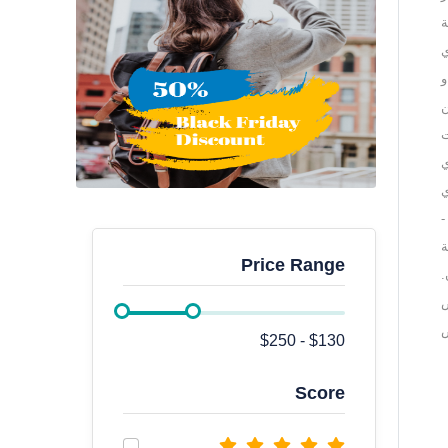
ة
ي
جة ، و
ناحين
اضات
زي
ي
إلى 12 عامًا -
ة
Price Range
.
ص
ص
Score