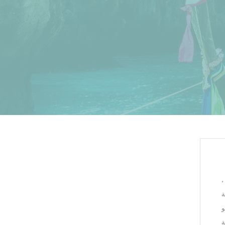
،
ة
ر. كازينو
طة