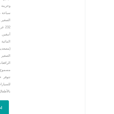
وخزينة
(مصعدين
الرافعات
مسموح ب
تتوفر 
للسيارا
بالأطفال
اح