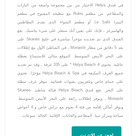
في فندق Helya الاختيار من بين مجموعة واسعة من البارات
والمطاعم. من مطعم Rubis مع مطبخه المفتوح في مطعم
البيتزا Le Safir أو مطعم الشواء الذي يقدم البطاطس
والهامبرغر ، فإنك على يقين أنك ستعثر على شيء يناسبك. يقع
الفندق الذي تم تجديده مؤخراً مباشرة في خليج Skanes على
بعد 5 دقائق من مطار Monastir ، في الشاطئ الأول مع إطلالات
على البحر الأبيض المتوسط. الموقع مثالي للاستمتاع بعطلة
عائلية. يحتوي Helya Beach 4 * على 335 غرفة ، وقد تم تجديد
جميع الغرف المكيفة في Helya Beach & Spa مؤخرًا. تحتوي
على حمام خاص وتلفزيون بقنوات فضائية. تتوفر غرف مطلة
على البحر. يقع فندق Helya Beach قبالة شاطئ Skanes-
Monastir ، ويوفر إطلالات رائعة على البحر الأبيض المتوسط.
ويوفر أماكن إقامة من فئة 4 نجوم مع تراس خاص و 4 أحواض
سباحة ومركز سبا. المطاعم والحانات: الإقامة: الحالة: منوعات:..
احجز عبر الإنترنت