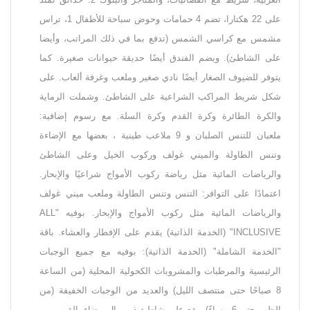
على 22 هكتارا، تضم 4 حمامات وحوض سباحة للأطفال 1، تراس
مشمس مع كراسي الشمس (تدفع بما في ذلك المراتب، وأيضا
على الشاطئ). ويضم الفندق أيضًا حديقة حيوانات صغيرة. كما
يتوفر للضيوف الصغار أيضًا نادي صغير وملعب وغرفة ألعاب. على
شكل شريط المراكب الشراعية على الشاطئ. وشملت الرماية
والكرة الطائرة وكرة القدم وكرة السلة. مع رسوم إضافية:
ملعبان للتنس الصلبان و 9 ملاعب طينية ، بعضها مع الإضاءة
وتنس الطاولة والميني غولف وركوب الخيل وعلى الشاطئ
والرياضات المائية مثل رياضة ركوب الأمواج شراعيًا والإبحار.
اعتمادًا على التوافر: التنس وتنس الطاولة وملعب ميني غولف
والرياضات المائية مثل ركوب الأمواج والإبحار. بوفيه "ALL
INCLUSIVE" (الخدمة الذاتية) يقدم على الإفطار والعشاء. باقة
"الخدمة الشاملة" (الخدمة الذاتية): بوفيه مع جميع الوجبات
الرئيسية والمرطبات والمشروبات الكحولية المحلية (من الساعة
8 صباحًا حتى منتصف الليل) والعديد من الوجبات الخفيفة (من
الظهر حتى 6 مساءً). يقع على شاطئ ذو رمال بيضاء بالقرب من