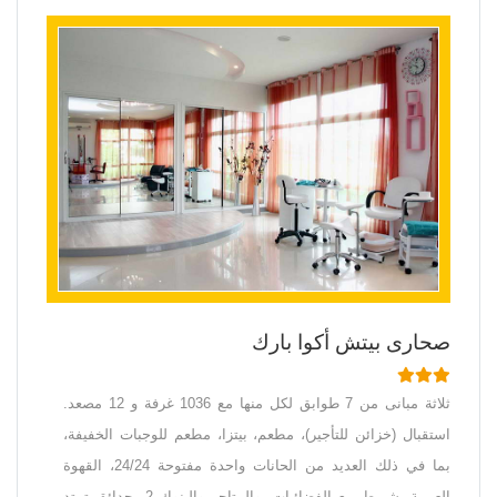
صحارى بيتش أكوا بارك
ثلاثة مبانى من 7 طوابق لكل منها مع 1036 غرفة و 12 مصعد.
استقبال (خزائن للتأجير)، مطعم، بيتزا، مطعم للوجبات الخفيفة،
بما في ذلك العديد من الحانات واحدة مفتوحة 24/24، القهوة
العربية، شريط مع الفضائيات، والمتاجر والبنوك 2. حدائق تمتد