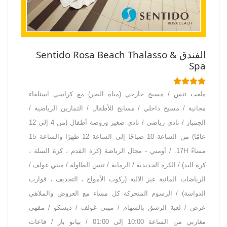
الفندق Sentido Rosa Beach Thalasso &
Spa
ملعب تنس / مسبح خارجي (مياه البحر) مع كراسي استلقاء
مجانية / مسبح داخلي / مسابح للأطفال / التمارين الرياضية /
الجمباز / نادي رياضي / نادي صغير وروضة أطفال (من 4 إلى 12
عامًا) من الساعة 10 صباحًا إلى الساعة 12 ظهرًا والساعة 15
مساءً 17H. / أومني - مجال الرياضة (كرة القدم ، كرة السلة ،
كرة اليد) / الكرة الحديدية / الرماية / تنس الطاولة / ميني غولف /
الرياضات المائية غير الآلية (ركوب الأمواج ، التجديف ، قوارب
الدواسة) / الرسوم المتحركة كل مساء مع العروض والملاهي
عرض / لعبة الرشق بالسهام / ميني غولف / ديسكو / مقهى
مغاربي من الساعة 10:00 إلى 01:00 / بيانو بار / قاعات