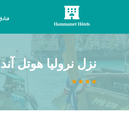
فنادق
Hammamet Hôtels
نزل نروليا هوتل آند سبا إكس س