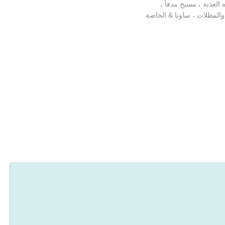
العذبة ، مسبح مدفأ ،
والمظلات ، ساونا & الخاصة