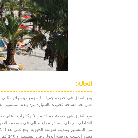
الحالة:
يقع الفندق في حديقة جميلة. المجمع هو موقع مثالي 
على بعد مسافة قصيرة بالسيارة من بلدة المنستير ا
يقع الفندق في حديقة جميلة من 3 هكتارات ، على بعد 350 متر من فترة طويلة
الشاطئ الرملي. إنه ذو موقع مثالى فى منتصف الطريق
من المنستير ومدينة سوسة الحيوية. يقع على بعد 3 كم
مطار الحبيب بورقيبة الدولي في المنستير و 140 كم إلى المطار