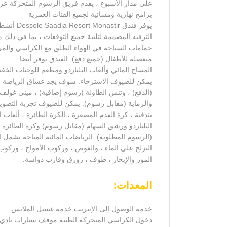
على مدار الأسبوع ، يقدم فريق الرسوم المتحركة ع
برامج نهارية ومسائية لجميع الفئات العمرية
يوفر فندق Dessole Saadia Resort Monastir أنشطة رياضية وأنشطة مختلفة.
الترفيه المصممة لتلبية جميع التوقعات ، بما في ذلك 
حمامات السباحة في الهواء الطلق مع الكراسي والمر
منفصلة للأطفال (جميع دفع). الفندق يوفر أيضا
المساج المائي وألعاب البلياردو ومطعم للوجبات الخ
يمكن للضيوف الاسترخاء. سوف يجد عشاق الرياضة
(الدفع) ، وتنس الطاولة (رسوم إضافية) ، ميني غولف (رسوم) ، petanque 
والرماية (مقابل رسوم). يمكن للضيوف تجربة التصوي
بندقية ، كرة القدم المصغرة ، الكرة الطائرة ، ألعاب ال
البلياردو ورشق السهام (مقابل رسوم) وكرة الطائرة ا
(الرسوم المطلوبة). الرياضات المائية المتاحة تشمل ال
التزلج على الماء ، والغوص ، وركوب الأمواج ، وركوب
الموز والإبحار ، طوف ، زورق وقارب دواسة.
المعدات:
خدمة الوصول إلى الإنترنت خدمة غسيل الملابس
دخول الكراسي المتحركة الطبية موقف سيارات نادي ا