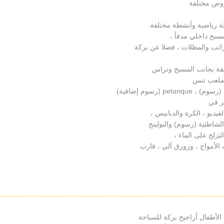
روض مختلفة
مسبح داخلي مدفأ ،
اتب والمظلات ، فضلا عن بركة
فيفة بجانب المسبح وتراس
 ملعب تنس
(رسوم إضافية)
ر في
فيديو ، الكرة والدبابيس ،
لشاطئية (رسوم) والبولينج
تزلج على الماء ،
 الأمواج ، وزورق آلي ، قارب
لأطفال أراجيح بركة للسباحة