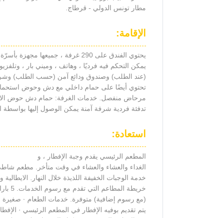
مطار تونس الدولي - قرطاج.
الإقامة:
يحتوي الفندق على 290 غرفة ، جميعها مجهزة بأسرّة مزدوجة (تتسع لـ3 أشخاص) ، تكييف الهواء والتدفئة
يمكن التحكم فيه فرديًا ، وهاتف ، وميني بار ، وتلفزي
(عند الطلب) وصندوق ودائع آمن (حسب الطلب) وشر
تحتوي أيضًا على حمام داخلي مع دش وحوض استحمام
مرحاض منفصل. خدمات الغرفة: حمام دش حوض الاستحمام TV 
تدفئة فردية شرفة آمنة يمكن الوصول إليها بواسطة 
استعادة:
المطعم الرئيسي يقدم وجبة الإفطار ، و
الغداء والعشاء والعشاء في وقت متأخر. مطعم شاطئ
خدمة الوجبات الخفيفة اللذيذة خلال النهار. الايطالية والتو
خريطة المطاعم التي تقدم مع رسوم الخدمات. 5 بارات و 1 مقهى مغاربي
(مع رسوم إضافية) متوفرة. خدمات الطعام · صغيرة
يتم تقديم بوفيه الإفطار في المطعم الرئيسي · الإفطار