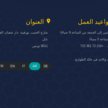
location_on
اعيد العمل
العنوان
من الاثنين إلى الجمعة من الساعة 9 صباحًا
شارع الحبيب بورقيبة ،دار شعبان الف
ة 5 مساءً
نابل.
 72 361 715
8011 تونس
والاحد في حالة الطوارئ
FR
EN
IT
AR
DE