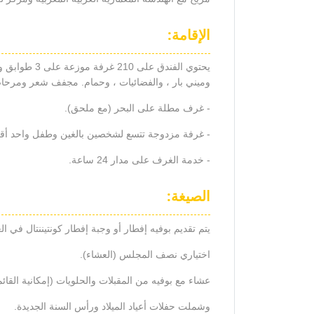
الإقامة:
يحتوي الفندق 
وميني بار ، والفضائيات ، وحمام. مجفف شعر ومرحا
- غرف مطلة على البحر (مع ملحق).
- غرفة مزدوجة تتسع لشخصين بالغين وطفل واحد أقل من 8 سنوات (سرير 
- خدمة الغرف على مدار 24 ساعة.
الصيغة:
يتم تقديم بوفيه إفطار أو وجبة إفطار كونتيننتال في ا
اختياري نصف المجلس (العشاء).
عشاء مع بوفيه من المقبلات والحلويات (إمكانية القائمة
وشملت حفلات أعياد الميلاد ورأس السنة الجديدة.