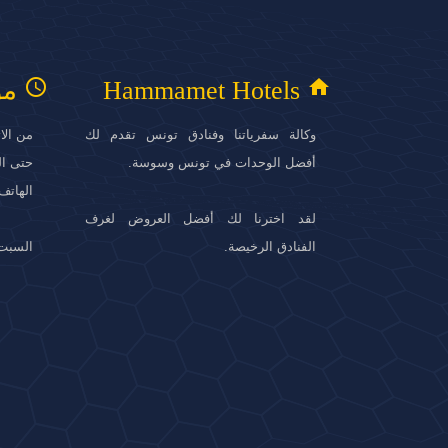
access_time
home
Hammamet Hotels
مو
وكالة سفرياتنا وفنادق تونس تقدم لك
أفضل الوحدات في تونس وسوسة.
حتى الساع
الهاتف. : +216
لقد اخترنا لك أفضل العروض لغرف
الفنادق الرخيصة.
السبت 