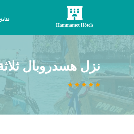
فنادق
Hammamet Hôtels
نزل هسدروبال ثلاثة آند سبا جربة