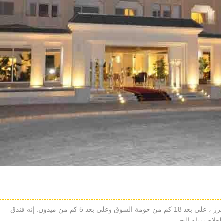
يقع على حافة الشاطئ الرملي الجميل في سيدي محرز ، على بعد 18 كم من حومة السوق وعلى بعد 5 كم من ميدون. إنه فندق
لاج بمياه البحر.