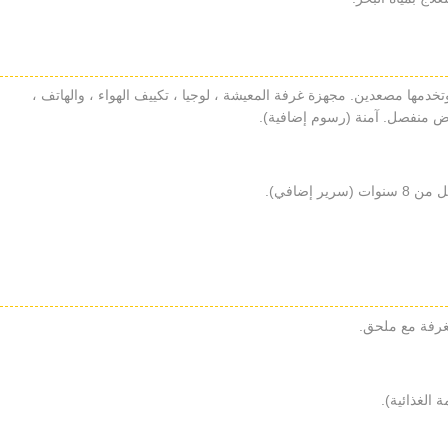
على 210 غرفة موزعة على 3 طوابق وتخدمها مصعدين. مجهزة غرفة المعيشة ، لوجيا ، تكييف الهواء ، والهاتف ،
ض منفصل. آمنة (رسوم إضافية).
إضافي).
لغرفة مع ملحق.
 الغذائية).