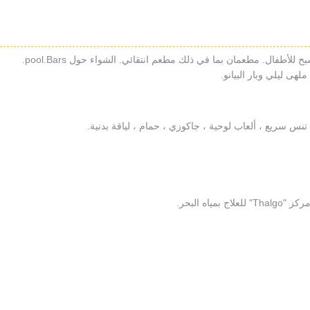
مسبح كبير في الهواء الطلق ومسبح داخلي مدفّأ ومسبح للأطفال. مطعمان بما في ذلك مطعم انتقائي. الشواء حول pool.Bars.
هى ليلي وبار البيانو.
 تنس سريع ، ألعاب لوحية ، جاكوزي ، حمام ، لياقة بدنية.
ه البحر.