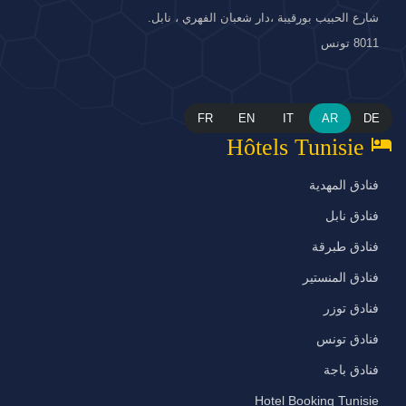
شارع الحبيب بورقيبة ،دار شعبان الفهري ، نابل.
8011 تونس
FR
EN
IT
AR
DE
hotel
Hôtels Tunisie
فنادق المهدية
فنادق نابل
فنادق طبرقة
فنادق المنستير
فنادق توزر
فنادق تونس
فنادق باجة
Hotel Booking Tunisie