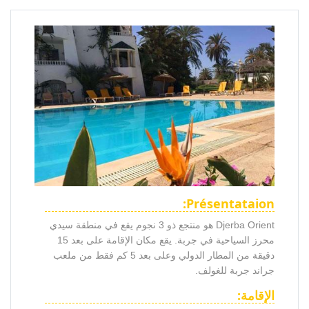
Présentataion:
Djerba Orient هو منتجع ذو 3 نجوم يقع في منطقة سيدي
محرز السياحية في جربة. يقع مكان الإقامة على بعد 15
دقيقة من المطار الدولي وعلى بعد 5 كم فقط من ملعب
جراند جربة للغولف.
الإقامة: