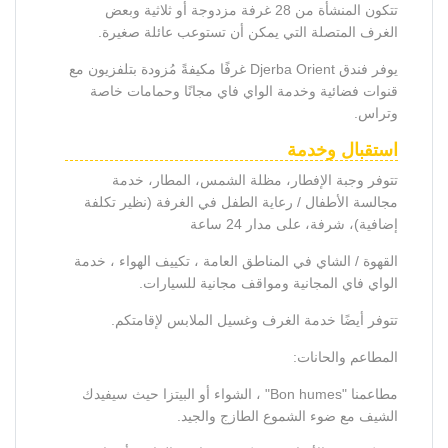
تتكون المنشأة من 28 غرفة مزدوجة أو ثلاثية وبعض
الغرف المتصلة التي يمكن أن تستوعب عائلة صغيرة.
يوفر فندق Djerba Orient غرفًا مكيفةً مُزودة بتلفزيون مع
قنوات فضائية وخدمة الواي فاي مجانًا وحمامات خاصة
وتراس.
استقبال وخدمة
تتوفر وجبة الإفطار، مظلة الشمس، المطار، خدمة
مجالسة الأطفال / رعاية الطفل في الغرفة (نظير تكلفة
إضافية)، شرفة، على مدار 24 ساعة
القهوة / الشاي في المناطق العامة ، تكييف الهواء ، خدمة
الواي فاي المجانية ومواقف مجانية للسيارات.
تتوفر أيضًا خدمة الغرف وغسيل الملابس لإقامتكم.
المطاعم والحانات:
مطاعمنا "Bon humes" ، الشواء أو البيتزا حيث سيفيدك
الشيف مع ضوء الشموع الطازج والجيد.