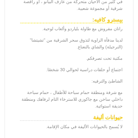
في كثير من الأحيان متحركة من عازف البيانو ، أو راقصة
شرقية أو مجموعة شعبية.
بيسترو كافيه:
راتان مفروش مع طاولة بلياردو وألعاب لوحية.
لدينا مدفأة الزاوية لتذوق سحر الشرقية من "تشيتشا"
(النرجيلة) والشاي بالنعناع.
مكتبة تحت تصرفكم.
اجتماع أو حلقات دراسية لحوالي 30 شخصًا.
الشاطئ والترفيه:
مع شرفة ومنطقة حمام سباحة للأطفال ، حمام سباحة
داخلي ساخن مع جاكوزي للاسترخاء التام لرفاهك ومنطقة
حديقة استوائية.
حيوانات أليفة
لا يُسمح بالحيوانات الأليفة في مكان الإقامة.