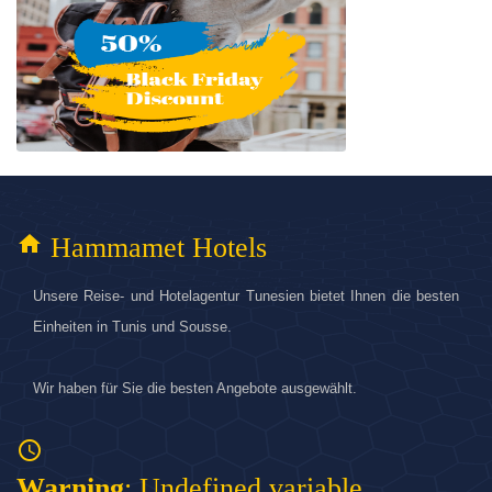
home
Hammamet Hotels
Unsere Reise- und Hotelagentur Tunesien bietet Ihnen die besten
Einheiten in Tunis und Sousse.
Wir haben für Sie die besten Angebote ausgewählt.
access_time
Warning
: Undefined variable