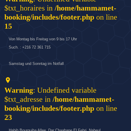
$txt_horaires in
/home/hammamet-
booking/includes/footer.php
on line
15
Von Montag bis Freitag von 9 bis 17 Uhr
Such. : +216 72 361 715
Samstag und Sonntag im Notfall
location_on
Warning
: Undefined variable
$txt_adresse in
/home/hammamet-
booking/includes/footer.php
on line
23
Habib Bourguiba Allee, Dar Chaabane El Fehri, Nabeul.