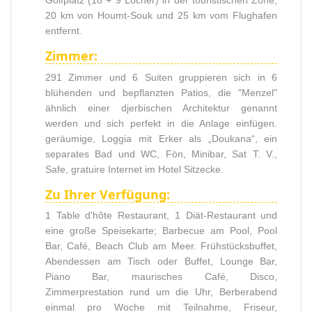
Golfplatz (18 + 9 Löcher) in der touristischen Zone,
20 km von Houmt-Souk und 25 km vom Flughafen
entfernt.
Zimmer:
291 Zimmer und 6 Suiten gruppieren sich in 6
blühenden und bepflanzten Patios, die "Menzel"
ähnlich einer djerbischen Architektur genannt
werden und sich perfekt in die Anlage einfügen.
geräumige, Loggia mit Erker als „Doukana“, ein
separates Bad und WC, Fön, Minibar, Sat T. V.,
Safe, gratuire Internet im Hotel Sitzecke.
Zu Ihrer Verfügung:
1 Table d'hôte Restaurant, 1 Diät-Restaurant und
eine große Speisekarte; Barbecue am Pool, Pool
Bar, Café, Beach Club am Meer. Frühstücksbuffet,
Abendessen am Tisch oder Buffet, Lounge Bar,
Piano Bar, maurisches Café, Disco,
Zimmerprestation rund um die Uhr, Berberabend
einmal pro Woche mit Teilnahme, Friseur,