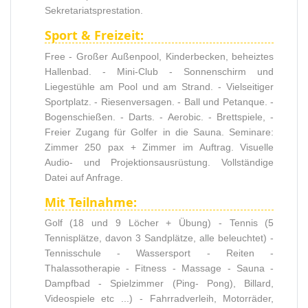
Sekretariatsprestation.
Sport & Freizeit:
Free - Großer Außenpool, Kinderbecken, beheiztes
Hallenbad. - Mini-Club - Sonnenschirm und
Liegestühle am Pool und am Strand. - Vielseitiger
Sportplatz. - Riesenversagen. - Ball und Petanque. -
Bogenschießen. - Darts. - Aerobic. - Brettspiele, -
Freier Zugang für Golfer in die Sauna. Seminare:
Zimmer 250 pax + Zimmer im Auftrag. Visuelle
Audio- und Projektionsausrüstung. Vollständige
Datei auf Anfrage.
Mit Teilnahme:
Golf (18 und 9 Löcher + Übung) - Tennis (5
Tennisplätze, davon 3 Sandplätze, alle beleuchtet) -
Tennisschule - Wassersport - Reiten -
Thalassotherapie - Fitness - Massage - Sauna -
Dampfbad - Spielzimmer (Ping- Pong), Billard,
Videospiele etc ...) - Fahrradverleih, Motorräder,