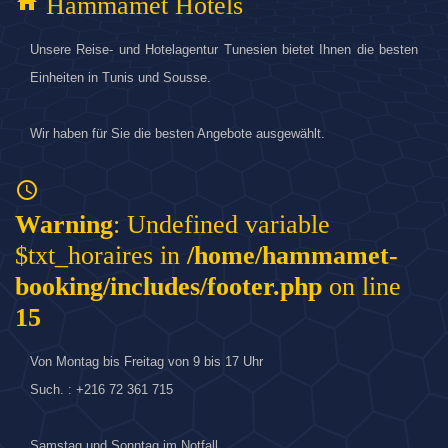
home
Hammamet Hotels
Unsere Reise- und Hotelagentur Tunesien bietet Ihnen die besten
Einheiten in Tunis und Sousse.
Wir haben für Sie die besten Angebote ausgewählt.
access_time
Warning
: Undefined variable
$txt_horaires in
/home/hammamet-
booking/includes/footer.php
on line
15
Von Montag bis Freitag von 9 bis 17 Uhr
Such. : +216 72 361 715
Samstag und Sonntag im Notfall