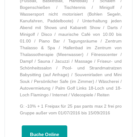
(Fußball, Basketball, Handball) / Schalen /
Bogenschießen / Tischtennis / Minigolf /
Wassersport nicht motorisiert (Bohlen Segeln,
Kanufahren, Paddelboote) / Unterhaltung jeden
Abend mit Shows und Kabarett Show / Darts /
Minigolf / Disco / maurische Café von 10.00 bis
01.00 / Piano Bar / Tagungsräume / Zentrum
Thalasso & Spa / Hallenbad im Zentrum von
Thalassotherapie (Meerwasser) / Fitnesscenter /
Dampf / Sauna / Jacuzzi / Massage / Friseur- und
Schönheitssalon / Pool- und Strandmatratzen
Babysitting (auf Anfrage) / Souvenirladen und Mini
Souk / Persönlicher Safe (im Zimmer) / Wäscherei /
Autovermietung / Palm Golf Links 18-Loch und 18-
Loch Flamingo / Internet / Videospiele / Reiten
G: -10% + 1 Freipax für 25 pax pants max 2 frei pro
Gruppe außer vom 01/07/2016 bis 15/09/2016
Buche Online