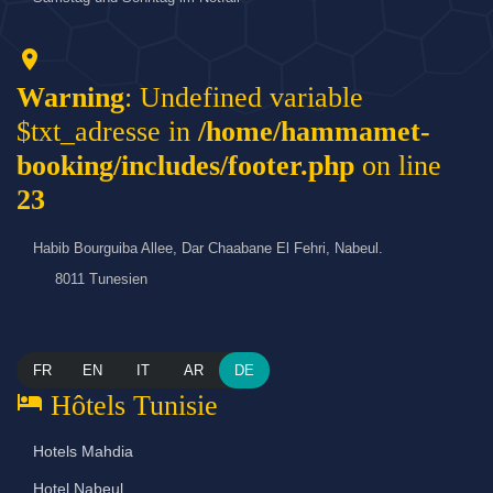
location_on
Warning
: Undefined variable
$txt_adresse in
/home/hammamet-
booking/includes/footer.php
on line
23
Habib Bourguiba Allee, Dar Chaabane El Fehri, Nabeul.
8011 Tunesien
FR
EN
IT
AR
DE
hotel
Hôtels Tunisie
Hotels Mahdia
Hotel Nabeul