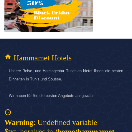
home
Hammamet Hotels
Unsere Reise- und Hotelagentur Tunesien bietet Ihnen die besten
Einheiten in Tunis und Sousse.
Wir haben für Sie die besten Angebote ausgewählt.
access_time
Warning
: Undefined variable
$txt_horaires in
/home/hammamet-