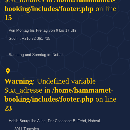
booking/includes/footer.php
on line
15
Von Montag bis Freitag von 9 bis 17 Uhr
Such. : +216 72 361 715
Samstag und Sonntag im Notfall
location_on
Warning
: Undefined variable
$txt_adresse in
/home/hammamet-
booking/includes/footer.php
on line
23
Habib Bourguiba Allee, Dar Chaabane El Fehri, Nabeul.
8011 Tunesien