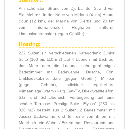
Am schönsten Strand von Djerba, der Strand von
Sidi Mehrez. In der Nähe von Midoun (4 km) Houmt
Souk (12 km), der Marina von Djerba und 20 km
vom internationalen Flughafen entfernt.
Limousinentransfer (gegen Gebühr).
Hosting:
222 Suiten (in verschiedenen Kategorien): Junior
Suite (100 bis 110 m2) auf 4 Ebenen mit Blick auf
das Meer oder die Lagune, sehr geräumiges
Badezimmer mit Badewanne, Dusche, Fön;
Umkleidekabine; Safe (gegen Gebühr), Minibar
(gegen Gebühr), individuell regulierbare
Klimaanlage (warm / kalt), Sat-TV, Direktwahltelefon,
Sitz- und Schlafbereich, Verlängerung auf eine
schöne Terrasse. Prestige-Suite "Elyssa" (260 bis
320 m2) besteht aus 2 Suiten, 2 Badezimmer mit
Jacuzzi-Badewanne und für eine von ihnen mit
Meerblick, ein Wohn- / Esszimmer. Restaurants und
Dienstleistungen: "à la carte" -Restaurants