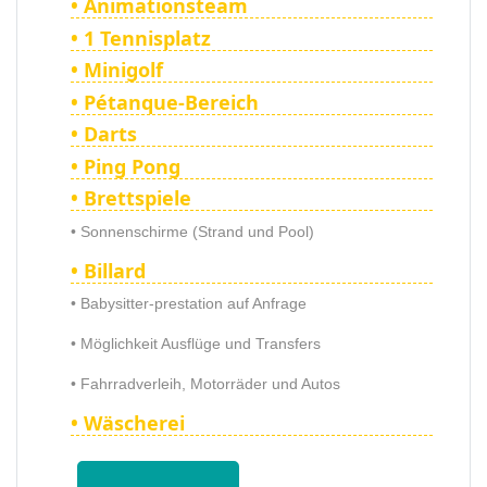
• Animationsteam
• 1 Tennisplatz
• Minigolf
• Pétanque-Bereich
• Darts
• Ping Pong
• Brettspiele
• Sonnenschirme (Strand und Pool)
• Billard
• Babysitter-prestation auf Anfrage
• Möglichkeit Ausflüge und Transfers
• Fahrradverleih, Motorräder und Autos
• Wäscherei