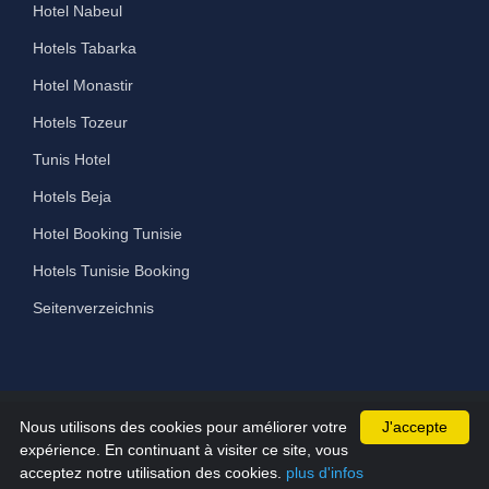
Hotel Nabeul
Hotels Tabarka
Hotel Monastir
Hotels Tozeur
Tunis Hotel
Hotels Beja
Hotel Booking Tunisie
Hotels Tunisie Booking
Seitenverzeichnis
Nous utilisons des cookies pour améliorer votre
J'accepte
©2026 All Rights Reserved hammamet-hotels.com
expérience. En continuant à visiter ce site, vous
acceptez notre utilisation des cookies.
plus d'infos