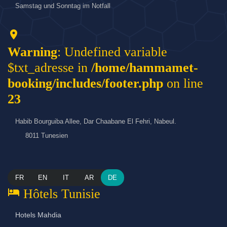
Samstag und Sonntag im Notfall
location_on
Warning
: Undefined variable
$txt_adresse in
/home/hammamet-
booking/includes/footer.php
on line
23
Habib Bourguiba Allee, Dar Chaabane El Fehri, Nabeul.
8011 Tunesien
FR
EN
IT
AR
DE
hotel
Hôtels Tunisie
Hotels Mahdia