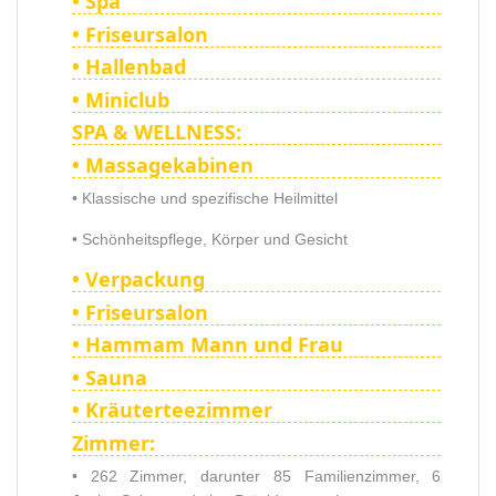
• Spa
• Friseursalon
• Hallenbad
• Miniclub
SPA & WELLNESS:
• Massagekabinen
• Klassische und spezifische Heilmittel
• Schönheitspflege, Körper und Gesicht
• Verpackung
• Friseursalon
• Hammam Mann und Frau
• Sauna
• Kräuterteezimmer
Zimmer:
• 262 Zimmer, darunter 85 Familienzimmer, 6