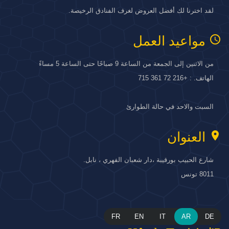
لقد اخترنا لك أفضل العروض لغرف الفنادق الرخيصة.
access_time
مواعيد العمل
من الاثنين إلى الجمعة من الساعة 9 صباحًا حتى الساعة 5 مساءً
الهاتف. : +216 72 361 715
السبت والاحد في حالة الطوارئ
location_on
العنوان
شارع الحبيب بورقيبة ،دار شعبان الفهري ، نابل.
8011 تونس
FR
EN
IT
AR
DE