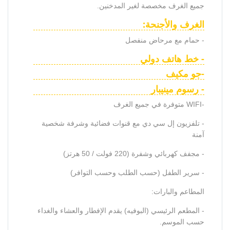
جميع الغرف مخصصة لغير المدخنين.
الغرف والأجنحة:
- حمام مع مرحاض منفصل
- خط هاتف دولي
-جو مكيف
- رسوم مينيبار
-WIFI متوفرة في جميع الغرف
- تلفزيون إل سي دي مع قنوات فضائية وشرفة شخصية
آمنة
- مجفف كهربائي وشفرة (220 فولت / 50 هرتز)
- سرير الطفل (حسب الطلب وحسب التوافر)
المطاعم والبارات:
- المطعم الرئيسي (البوفيه) يقدم الإفطار والعشاء والغداء
حسب الموسم.