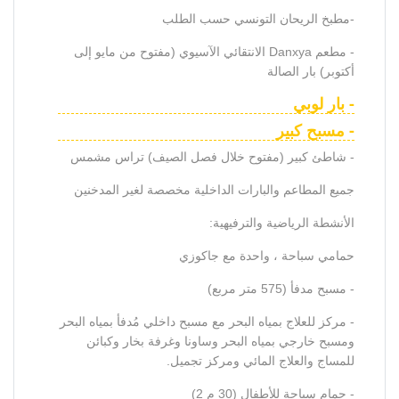
-مطبخ الريحان التونسي حسب الطلب
- مطعم Danxya الانتقائي الآسيوي (مفتوح من مايو إلى
أكتوبر) بار الصالة
- بار لوبي
- مسبح كبير
- شاطئ كبير (مفتوح خلال فصل الصيف) تراس مشمس
جميع المطاعم والبارات الداخلية مخصصة لغير المدخنين
الأنشطة الرياضية والترفيهية:
حمامي سباحة ، واحدة مع جاكوزي
- مسبح مدفأ (575 متر مربع)
- مركز للعلاج بمياه البحر مع مسبح داخلي مُدفأ بمياه البحر
ومسبح خارجي بمياه البحر وساونا وغرفة بخار وكبائن
للمساج والعلاج المائي ومركز تجميل.
- حمام سباحة للأطفال (30 م 2)