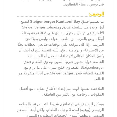
في تونس ، ميناء القنطاوي.
الوصف:
تم تصميم فندق
Steigenberger Kantaoui Bay
ليصبح
أول وحدة في سلسلة فنادق ومنتجعات Steigenberger
الألمانية في تونس. يحتوي الفندق على 363 غرفة وجناحًا
أنيقًا ، ويقع بالقرب من ملعب الغولف وليس بعيدًا عن
المرسى. إذا كان موقعه يلبي توقعات صانعي العطلات بحثًا
عن الاسترخاء والرفاهية ، فإن بنيته التحتية تتيح له أيضًا أن
يكون المكان المثالي لاجتماعات العمل أو المناسبات
الخاصة. دوليا تشتهر خبرتها الطهي وتذوق الطعام فندق
Steigenberger القنطاوي خليج شيء على ما يرام مع
الكلمة الطنانة فندق Steigenberger في أنحاء متفرقة من
العالم.
الملاحظة نفسها قوية: يتم إعداد الأطباق بعناية ، مع أفضل
المكونات ، وخاصة مع الكثير من العاطفة.
ويمكن للضيوف في اجتماعهم شريط التخلص 4، والمطعم
الرئيسي (بوفيه) لمدة 3 وجبات الطعام، ولكن أيضا المطعم
التونسي ومطعم آسيوي (تحفظات المطلوبة) للمساء.