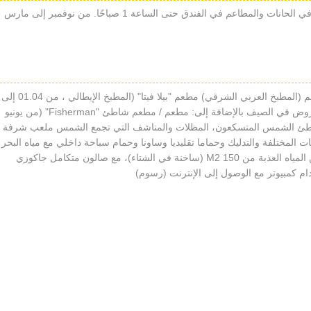
المشروبات الوطنية (مع أو بدون الكحول) المستهلكة في الحانات والمطاعم في الفندق حتى الساعة 1 صباحًا. من نوفمبر إلى مارس
مطعم لغير المدخنين مع شرفة مطعم "قرطاج" بمطعم (المطبخ العربي الشرقي) مطعم "بيلا فيتا" (المطبخ الإيطالي ، من 01.04 إلى
31.10) بار اللوبي مع تراس بار الصالة مع مسرح للعروض في الصيف بالإضافة إلى: مطعم / مطعم شاطئ "Fisherman" (من يونيو
الشاطئ الشمس المتسكعون، المظلات والمناشف التي تجمع الشمس ملعب شرفة
 المختلفة والتدليك وحماما تقليديا وساونا وحمام سباحة داخلي مع مياه البحر
وجاكوزي (المدفوعة) غرفة الجمباز تجمع (مجاني) من المياه العذبة من 150 M2 (ساخنة في الشتاء)، مع صالون متكامل جاكوزي
 كمبيوتر مع الوصول إلى الإنترنت (رسوم)