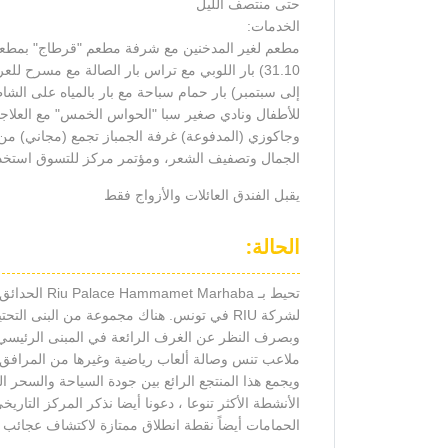
حتى منتصف الليل
الخدمات:
إلى سبتمبر) بار حمام سباحة مع بار بالمياه على 
للأطفال ونادي صغير سبا "الحواس الخمس" مع العلاجات
الجمال وتصفيف الشعر، ومؤتمر مركز للتسوق استخدام
يقبل الفندق العائلات والأزواج فقط
الحالة:
تحيط بـ aba
لشركة RIU في تونس. هناك مجموعة من البنى ال
وبصرف النظر عن الغرف الرائعة في المبنى الرئيسي ، 
ملاعب تنس وصالة ألعاب رياضية وغيرها من المرافق 
ويجمع هذا المنتجع الرائع بين جودة السياحة والسح
الأنشطة الأكثر تنوعا ، دعونا أيضا نذكر المركز التا
الحمامات أيضاً نقطة انطلاق ممتازة لاكتشاف عجائب ا