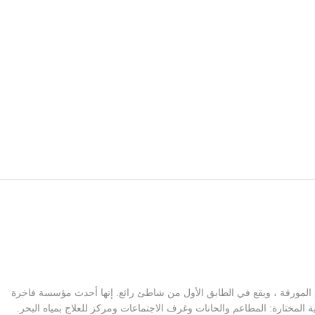
Riu Palace Hammamet Marh الحدائق المورقة ، ويقع في الطابق الأول من شاطئ رائع. إنها أحدث مؤسسة فاخرة
تحتية المختارة: المطاعم والحانات وغرف الاجتماعات ومركز للعلاج بمياه البحر.