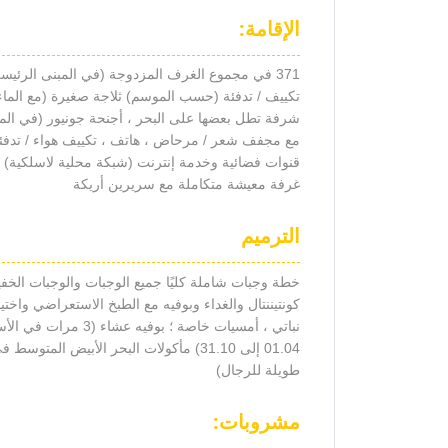
الإقامة:
371 في مجموع الغرف المزدوجة (في المبنى الر
تكييف / تدفئة (حسب الموسم) ثلاجة صغيرة (مع الماء
مع مجفف شعر / مرحاض ، هاتف ، تكييف هواء / تدفئ
غرفة معيشة متكاملة مع سريرين أريكة
الترميم
خطة وجبات شاملة كليًا جميع الوجبات والوجبات الخف
كونتيننتال والغداء وبوفيه مع الطبخ الاستعراضي واخ
نباتي ، أمسيات خاصة
01.04 إلى 31.10) مأكولات البحر الأبي
طويلة للرجال)
مشروبات: