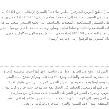
مطعم لغير المدخنين مع شرفة مطعم "قرطاج" بمطعم (المطبخ العربي الشرقي) مطعم "بيلا فيتا" (المطبخ الإيطالي ، من 01.04 إلى
31.10) بار اللوبي مع تراس بار الصالة مع مسرح للعروض في الصيف بالإضافة إلى: مطعم / مطعم شاطئ "Fisherman" (من يونيو
الشاطئ الشمس المتسكعون، المظلات والمناشف التي تجمع الشمس ملعب شرفة
 المختلفة والتدليك وحماما تقليديا وساونا وحمام سباحة داخلي مع مياه البحر
وجاكوزي (المدفوعة) غرفة الجمباز تجمع (مجاني) من المياه العذبة من 150 M2 (ساخنة في الشتاء)، مع صالون متكامل جاكوزي
 كمبيوتر مع الوصول إلى الإنترنت (رسوم)
Riu Palace Hammamet Marh الحدائق المورقة ، ويقع في الطابق الأول من شاطئ رائع. إنها أحدث مؤسسة فاخرة
تحتية المختارة: المطاعم والحانات وغرف الاجتماعات ومركز للعلاج بمياه البحر.
يضم أيضًا بنغلات تحيط بها أشجار النخيل. العرض الرياضي متنوع للغاية:
في الموقع وملعبين للجولف في الجوار يقع عند مدخل شبه جزيرة كاب بون ،
ر العربي. وبصرف النظر عن الشواطئ الجميلة حيث ستتمكن من ممارسة
ريخي الذي يشير إلى الوقت الذي كانت فيه السياحة مجرد نشاط إضافي. تعتبر
لمنطقة: مدن آلاف السنين والقرى الساحرة والرفات الرائعة.