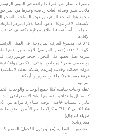
وبصرف النظر عن الغرف الرائعة في المبنى الرئيسي ، 
ملاعب تنس وصالة ألعاب رياضية وغيرها من المرافق 
ويجمع هذا المنتجع الرائع بين جودة السياحة والسح
الأنشطة الأكثر تنوعا ، دعونا أيضا نذكر المركز التا
الحمامات أيضاً نقطة انطلاق ممتازة لاكتشاف عجائب ا
الإقامة:
371 في مجموع الغرف المزدوجة (في المبنى الر
تكييف / تدفئة (حسب الموسم) ثلاجة صغيرة (مع الماء
مع مجفف شعر / مرحاض ، هاتف ، تكييف هواء / تدفئ
غرفة معيشة متكاملة مع سريرين أريكة
الترميم
خطة وجبات شاملة كليًا جميع الوجبات والوجبات الخف
كونتيننتال والغداء وبوفيه مع الطبخ الاستعراضي واخ
نباتي ، أمسيات خاصة
01.04 إلى 31.10) مأكولات البحر الأبي
طويلة للرجال)
مشروبات: