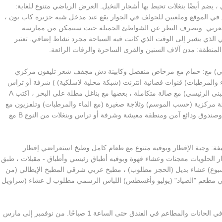
يضم أيضًا بنغلات تحيط بها أشجار النخيل. العرض الرياضي متنوع للغاية:
في الموقع وملعبين للجولف في الجوار يقع عند مدخل شبه جزيرة كاب بون ،
ر العربي. وبصرف النظر عن الشواطئ الجميلة حيث ستتمكن من ممارسة
ريخي الذي يشير إلى الوقت الذي كانت فيه السياحة مجرد نشاط إضافي. تعتبر
لمنطقة: مدن آلاف السنين والقرى الساحرة والرفات الرائعة.
ئيسي) مع: حمام مع مرحاض منفصل وكابينة دش مجفف شعر تليفون مركزي
 والمرطبات) قنوات فضائية انترنت (شبكة محلية لاسلكية) ) شرفة أو تراس
شرفة تطل بعضها على البحر ، أجنحة جونيور (في المبنى الرئيسي) مع صالة متكاملة ، بعضها مع بناغل مطلة على البحر ، اكتب A
ة مركزية (حسب الموسم) وثلاجة صغيرة (مع الماء والمرطبات) وتلفزيون مع
قنوات فضائية وخدمة إنترنت (شبكة محلية لاسلكية) وصندوق ودائع آمن ومنطقة معيشة وشرفة أو تراس وبنغلات من النوع B مع
يفة: وجبة الإفطار وبوفيه متنوع مع طعام كامل وطبخ استعراضي إفطار
تيار الحلويات معجنات وعشاء قهوة وبوفيه أطباق رئيسي وأطباق - مقبلات ، طبق
 ؛ بوفيه عشاء (3 مرات في الأسبوع) عشاء بديل (الحجز مطلوب) ، مطبخ عربي شرقي المطبخ الإيطالي (من
ض المتوسط ​​في مطعم "الصياد" (يوليو وأغسطس) اللباس الرسمي مطلوب ل عشاء (سراويل
المشروبات الوطنية (مع أو بدون الكحول) المستهلكة في الحانات والمطاعم في الفندق حتى الساعة 1 صباحًا. من نوفمبر إلى مارس