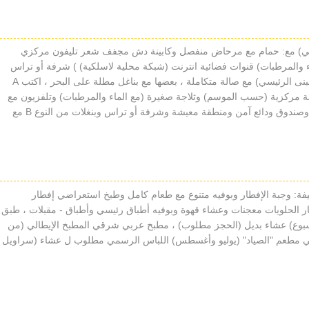
ئيسي) مع: حمام مع مرحاض منفصل وكابينة دش مجفف شعر تليفون مركزي
 والمرطبات) قنوات فضائية انترنت (شبكة محلية لاسلكية) ) شرفة أو تراس
شرفة تطل بعضها على البحر ، أجنحة جونيور (في المبنى الرئيسي) مع صالة متكاملة ، بعضها مع بناغل مطلة على البحر ، اكتب A
ة مركزية (حسب الموسم) وثلاجة صغيرة (مع الماء والمرطبات) وتلفزيون مع
قنوات فضائية وخدمة إنترنت (شبكة محلية لاسلكية) وصندوق ودائع آمن ومنطقة معيشة وشرفة أو تراس وبنغلات من النوع B مع
يفة: وجبة الإفطار وبوفيه متنوع مع طعام كامل وطبخ استعراضي إفطار
تيار الحلويات معجنات وعشاء قهوة وبوفيه أطباق رئيسي وأطباق - مقبلات ، طبق
 ؛ بوفيه عشاء (3 مرات في الأسبوع) عشاء بديل (الحجز مطلوب) ، مطبخ عربي شرقي المطبخ الإيطالي (من
ض المتوسط ​​في مطعم "الصياد" (يوليو وأغسطس) اللباس الرسمي مطلوب ل عشاء (سراويل