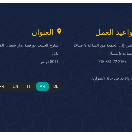
location_on
اعيد العمل
العنوان
من الاثنين إلى الجمعة من الساعة 9 صباحًا
شارع الحبيب بورقيبة ،دار شعبان الف
ة 5 مساءً
نابل.
 72 361 715
8011 تونس
والاحد في حالة الطوارئ
FR
EN
IT
AR
DE