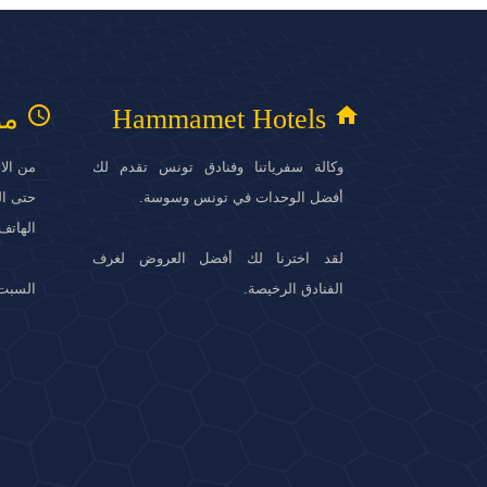
access_time
home
Hammamet Hotels
مو
وكالة سفرياتنا وفنادق تونس تقدم لك
أفضل الوحدات في تونس وسوسة.
حتى الساع
الهاتف. : +216
لقد اخترنا لك أفضل العروض لغرف
الفنادق الرخيصة.
السبت 