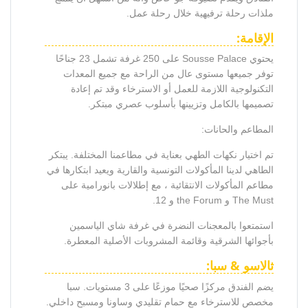
ملذات رحلة ترفيهية خلال رحلة عمل.
الإقامة:
يحتوي Sousse Palace على 250 غرفة تشمل 23 جناحًا
توفر جميعها مستوى عال من الراحة مع جميع المعدات
التكنولوجية اللازمة للعمل أو الاسترخاء وقد تم إعادة
تصميمها بالكامل وتزيينها بأسلوب عصري مبتكر.
المطاعم والحانات:
تم اختيار نكهات الطهي بعناية في مطاعمنا المختلفة. يبتكر
الطاهي لدينا المأكولات التونسية والقارية ويعيد ابتكارها في
مطاعم المأكولات الانتقائية ، مع إطلالات بانورامية على
The Must و the Forum و 12.
استمتعوا بالمعجنات النضرة في غرفة شاي الياسمين
بأجوائها الشرقية وقائمة المشروبات الأصلية المعطرة.
ثالاسو & سبا:
يضم الفندق مركزًا صحيًا موزعًا على 3 مستويات. سبا
مخصص للاسترخاء مع حمام تقليدي وساونا ومسبح داخلي.