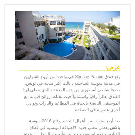
عرض:
يقع فندق Sousse Palace في واحدة من أروع الشرايين
في مدينة سوسة الساحلية ، ثالث أكبر مدينة في تونس.
يحدها شاطئ أسطوري من هذه المدينة ، الذي يعطي لهذا
الفندق إطاراً راقياً واستثنائياً حيث تختلط روائح قديمة مع
الموسيقى النابضة بالحياة في المطاعم والبارات ونوادي
أخرى عصرية في المنطقة.
بعد أربع سنوات من أعمال التجديد وفتح 2016
سوسة
بالاس
يعطي معنى جديدا لالضيافة التونسية في قطاع
الفنادق ويقدم لضيوفه جو خاص وأنه من السهل أن يتمتع