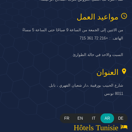
access_time
مواعيد العمل
من الاثنين إلى الجمعة من الساعة 9 صباحًا حتى الساعة 5 مساءً
الهاتف. : +216 72 361 715
السبت والاحد في حالة الطوارئ
location_on
العنوان
شارع الحبيب بورقيبة ،دار شعبان الفهري ، نابل.
8011 تونس
FR
EN
IT
AR
DE
hotel
Hôtels Tunisie