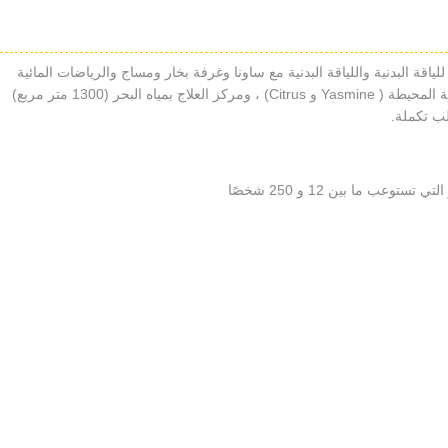
للياقة البدنية واللياقة البدنية مع ساونا وغرفة بخار ومساج والرياضات المائية
على شاطئ الفندق الخاص وملعبي غولف في المنطقة المحيطة ( Yasmine و Citrus) ، ومركز العلاج بمياه البحر (1300 متر مربع)
ب تكملة.
ب ما بين 12 و 250 شخصًا