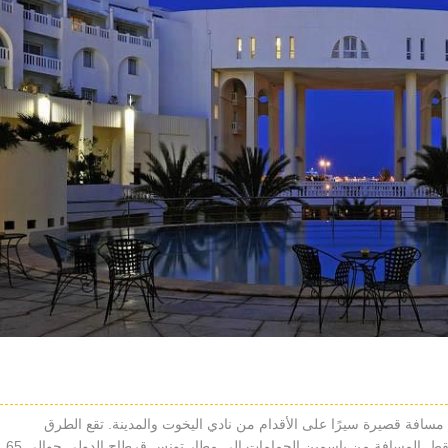
د مسافة قصيرة سيرًا على الأقدام من نادي اليخوت والمدينة. تقع الطرق
التاريخية في وسط مدينة الحمامات على بعد دقائق فقط. المسافة من ياسمين الحمامات إلى مطار تونس قرطاج الدولي حوالي 65