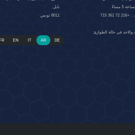
ة 5 مساءً
نابل.
 72 361 715
8011 تونس
والاحد في حالة الطوارئ
FR
EN
IT
AR
DE