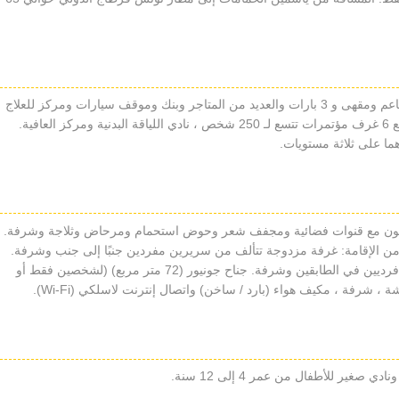
يقدم الفندق مجموعة واسعة من الخدمات مثل 5 مطاعم ومقهى و 3 بارات والعديد من المتاجر وبنك وموقف سيارات ومركز للعلاج
بمياه البحر (1300 متر مربع) ومركز لرجال الأعمال مع 6 غرف مؤتمرات تتسع لـ 250 شخص ، نادي اللياقة البدنية ومركز العافية.
ما على ثلاثة مستويات.
فزيون مع قنوات فضائية ومجفف شعر وحوض استحمام ومرحاض وثلاجة وشرفة.
فة من الإقامة: غرفة مزدوجة تتألف من سريرين مفردين جنبًا إلى جنب وشرفة.
غرفة مزدوجة للاستعمال الفردي تتكون من سريرين فرديين في الطابقين وشرفة. جناح جونيور (72 متر مربع) (لشخصين فقط أو
 شرفة ، مكيف هواء (بارد / ساخن) واتصال إنترنت لاسلكي (Wi-Fi).
غير للأطفال من عمر 4 إلى 12 سنة.