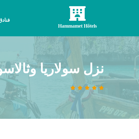
فنادق
Hammamet Hôtels
نزل سولاريا وثالاسو 5 نجوم الأسعار والح