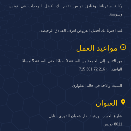
وكالة سفرياتنا وفنادق تونس تقدم لك أفضل الوحدات في تونس
وسوسة.
لقد اخترنا لك أفضل العروض لغرف الفنادق الرخيصة.
access_time
مواعيد العمل
من الاثنين إلى الجمعة من الساعة 9 صباحًا حتى الساعة 5 مساءً
الهاتف. : +216 72 361 715
السبت والاحد في حالة الطوارئ
location_on
العنوان
شارع الحبيب بورقيبة ،دار شعبان الفهري ، نابل.
8011 تونس