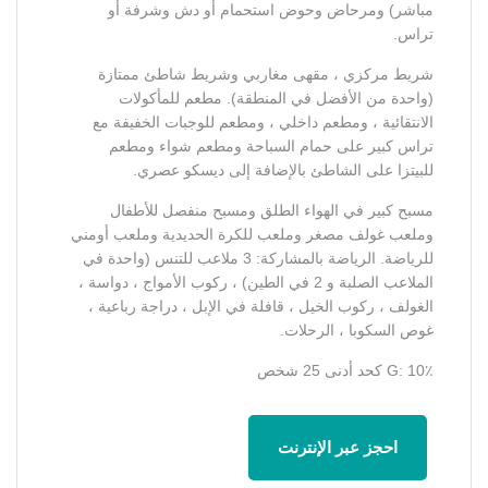
مباشر) ومرحاض وحوض استحمام أو دش وشرفة أو
تراس.
شريط مركزي ، مقهى مغاربي وشريط شاطئ ممتازة
(واحدة من الأفضل في المنطقة). مطعم للمأكولات
الانتقائية ، ومطعم داخلي ، ومطعم للوجبات الخفيفة مع
تراس كبير على حمام السباحة ومطعم شواء ومطعم
للبيتزا على الشاطئ بالإضافة إلى ديسكو عصري.
مسبح كبير في الهواء الطلق ومسبح منفصل للأطفال
وملعب غولف مصغر وملعب للكرة الحديدية وملعب أومني
للرياضة. الرياضة بالمشاركة: 3 ملاعب للتنس (واحدة في
الملاعب الصلبة و 2 في الطين) ، ركوب الأمواج ، دواسة ،
الغولف ، ركوب الخيل ، قافلة في الإبل ، دراجة رباعية ،
غوص السكوبا ، الرحلات.
G: 10٪ كحد أدنى 25 شخص
احجز عبر الإنترنت