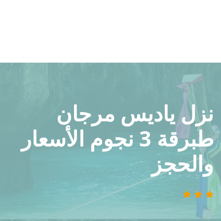
نزل ياديس مرجان
طبرقة 3 نجوم الأسعار
والحجز