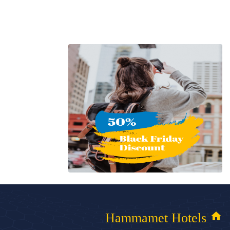
home
Hammamet Hotels