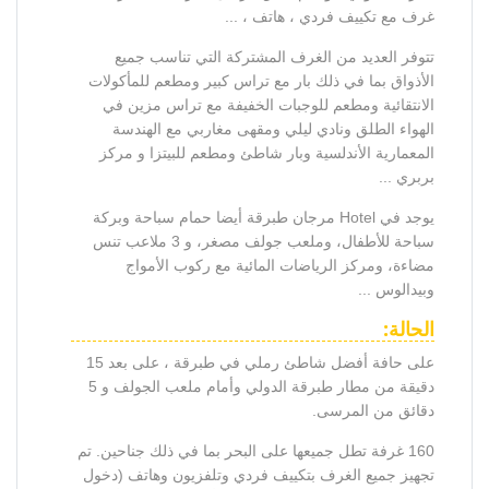
غرف مع تكييف فردي ، هاتف ، ...
تتوفر العديد من الغرف المشتركة التي تناسب جميع
الأذواق بما في ذلك بار مع تراس كبير ومطعم للمأكولات
الانتقائية ومطعم للوجبات الخفيفة مع تراس مزين في
الهواء الطلق ونادي ليلي ومقهى مغاربي مع الهندسة
المعمارية الأندلسية وبار شاطئ ومطعم للبيتزا و مركز
بربري ...
يوجد في Hotel مرجان طبرقة أيضا حمام سباحة وبركة
سباحة للأطفال، وملعب جولف مصغر، و 3 ملاعب تنس
مضاءة، ومركز الرياضات المائية مع ركوب الأمواج
وبيدالوس ...
الحالة:
على حافة أفضل شاطئ رملي في طبرقة ، على بعد 15
دقيقة من مطار طبرقة الدولي وأمام ملعب الجولف و 5
دقائق من المرسى.
160 غرفة تطل جميعها على البحر بما في ذلك جناحين. تم
تجهيز جميع الغرف بتكييف فردي وتلفزيون وهاتف (دخول