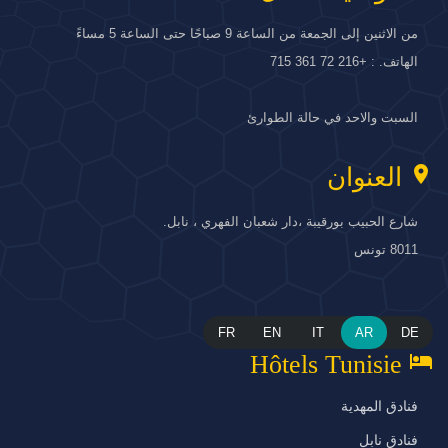
من الاثنين إلى الجمعة من الساعة 9 صباحًا حتى الساعة 5 مساءً
الهاتف. : +216 72 361 715
السبت والاحد في حالة الطوارئ
location_on
العنوان
شارع الحبيب بورقيبة ،دار شعبان الفهري ، نابل.
8011 تونس
FR
EN
IT
AR
DE
hotel
Hôtels Tunisie
فنادق المهدية
فنادق نابل