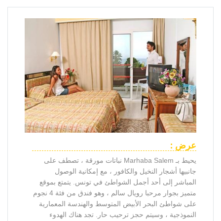
عرض :
يحيط بـ Marhaba Salem نباتات مورقة ، تصطف على
جانبيها أشجار النخيل والكافور ، مع إمكانية الوصول
المباشر إلى أحد أجمل الشواطئ في تونس. يتمتع بموقع
متميز بجوار مرحبا رويال سالم ، وهو فندق من فئة 4 نجوم
على شواطئ البحر الأبيض المتوسط ​​والهندسة المعمارية
النموذجية ، وسيتم حجز ترحيب حار. تجد هناك الهدوء