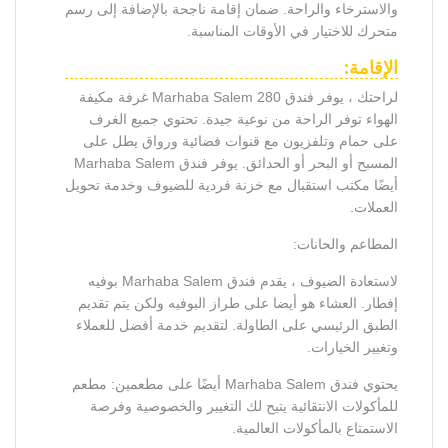
والاسترخاء والراحة. ضمان إقامة ناجحة بالإضافة إلى رسم
متحرك للاختيار في الأوقات المناسبة.
الإقامة:
لراحتك ، يوفر فندق Marhaba Salem 280 غرفة مكيفة
الهواء توفر الراحة من نوعية جيدة. تحتوي جميع الغرف
على حمام وتلفزيون مع قنوات فضائية ورواق يطل على
المسبح أو البحر أو الحدائق. يوفر فندق Marhaba Salem
أيضًا مكتب استقبال مع خزنة فردية للضيوف وخدمة تحويل
العملات.
المطاعم والحانات:
لاستعادة الضيوف ، يقدم فندق Marhaba Salem بوفيه
إفطار. العشاء هو أيضا على طراز البوفيه ولكن يتم تقديم
الطبق الرئيسي على الطاولة. لتقديم خدمة أفضل للعملاء
وتغيير الخيارات.
يحتوي فندق Marhaba Salem أيضًا على مطعمين: مطعم
للمأكولات الانتقائية يتيح لك التغيير والخصوصية وفرصة
الاستمتاع بالمأكولات العالمية.