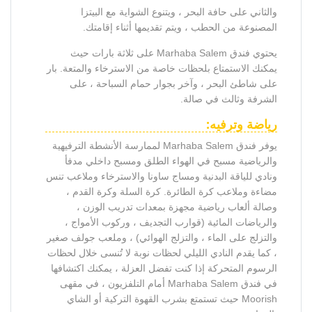
والثاني على حافة البحر ، ويتنوع الشواية مع البيتزا
المصنوعة من الحطب ، ويتم تقديمها أثناء إقامتك.
يحتوي فندق Marhaba Salem على ثلاثة بارات حيث
يمكنك الاستمتاع بلحظات خاصة من الاسترخاء والمتعة. بار
على شاطئ البحر ، وآخر بجوار حمام السباحة ، على
الشرفة وثالث في صالة.
رياضة وترفيه:
يوفر فندق Marhaba Salem لممارسة الأنشطة الترفيهية
والرياضية مسبح في الهواء الطلق ومسبح داخلي مدفأ
ونادي للياقة البدنية ومساج ساونا والاسترخاء وملاعب تنس
مضاءة وملاعب كرة الطائرة. كرة السلة وكرة القدم ،
وصالة ألعاب رياضية مجهزة بمعدات تدريب الوزن ،
والرياضات المائية (قوارب التجديف ، وركوب الأمواج ،
والتزلج على الماء ، والتزلج الهوائي) ، وملعب جولف صغير
، كما يقدم النادي الليلي لحظات نوبة لا تُنسى خلال لحظات
الرسوم المتحركة إذا كنت تفضل العزلة ، يمكنك اكتشافها
في فندق Marhaba Salem أمام التلفزيون ، في مقهى
Moorish حيث تستمتع بشرب القهوة التركية أو الشاي