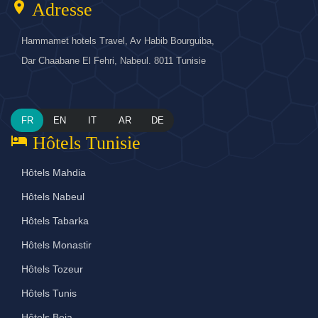
location_on
Adresse
Hammamet hotels Travel, Av Habib Bourguiba,
Dar Chaabane El Fehri, Nabeul. 8011 Tunisie
FR
EN
IT
AR
DE
hotel
Hôtels Tunisie
Hôtels Mahdia
Hôtels Nabeul
Hôtels Tabarka
Hôtels Monastir
Hôtels Tozeur
Hôtels Tunis
Hôtels Beja