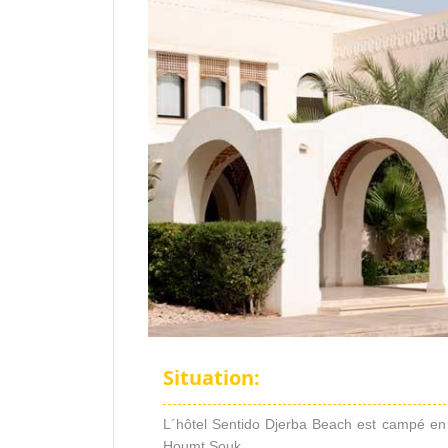
Situation:
L´hôtel Sentido Djerba Beach est campé en 
Houmt Souk.