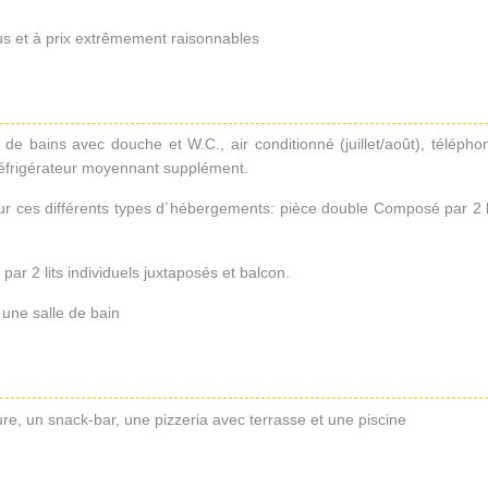
 bus et à prix extrêmement raisonnables
de bains avec douche et W.C., air conditionné (juillet/août), télépho
n réfrigérateur moyennant supplément.
r ces différents types d´hébergements: pièce double Composé par 2 l
r 2 lits individuels juxtaposés et balcon.
une salle de bain
re, un snack-bar, une pizzeria avec terrasse et une piscine