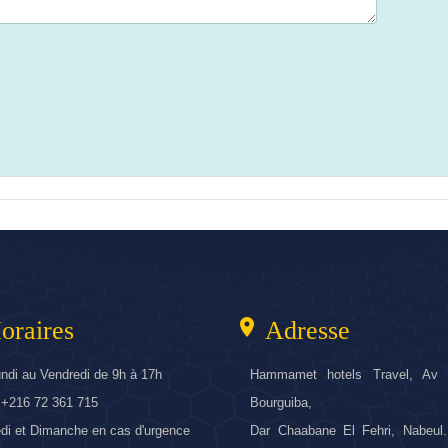
location_on
oraires
Adresse
ndi au Vendredi de 9h à 17h
Hammamet hotels Travel, Av 
: +216 72 361 715
Bourguiba,
i et Dimanche en cas d'urgence
Dar Chaabane El Fehri, Nabeul.