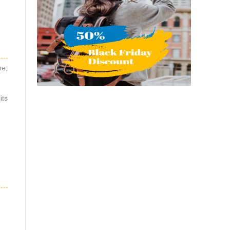
ne,
its