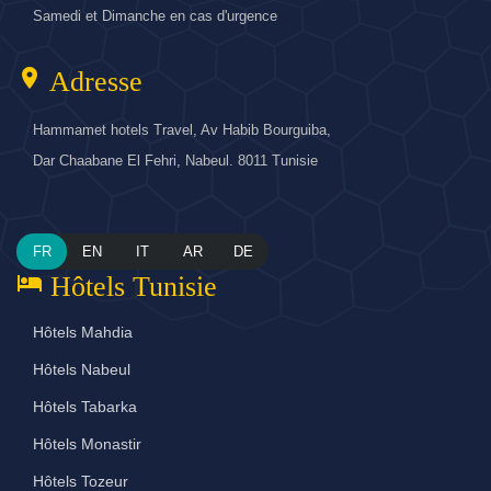
Samedi et Dimanche en cas d'urgence
location_on
Adresse
Hammamet hotels Travel, Av Habib Bourguiba,
Dar Chaabane El Fehri, Nabeul. 8011 Tunisie
FR
EN
IT
AR
DE
hotel
Hôtels Tunisie
Hôtels Mahdia
Hôtels Nabeul
Hôtels Tabarka
Hôtels Monastir
Hôtels Tozeur