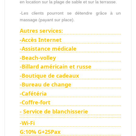
en location sur la plage de sable et sur la terrasse.
-Les clients pourront se détendre grâce à un
massage (payant sur place).
Autres services:
-Accès Internet
-Assistance médicale
-Beach-volley
-Billard américain et russe
-Boutique de cadeaux
-Bureau de change
-Cafétéria
-Coffre-fort
- Service de blanchisserie
-Wi-Fi
G:10% G+25Pax