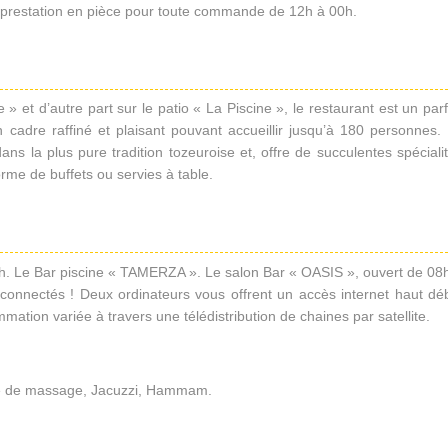
 prestation en pièce pour toute commande de 12h à 00h.
» et d’autre part sur le patio « La Piscine », le restaurant est un parf
’un cadre raffiné et plaisant pouvant accueillir jusqu’à 180 personnes.
ns la plus pure tradition tozeuroise et, offre de succulentes spéciali
orme de buffets ou servies à table.
. Le Bar piscine « TAMERZA ». Le salon Bar « OASIS », ouvert de 08
 connectés ! Deux ordinateurs vous offrent un accès internet haut déb
ation variée à travers une télédistribution de chaines par satellite.
ine de massage, Jacuzzi, Hammam.