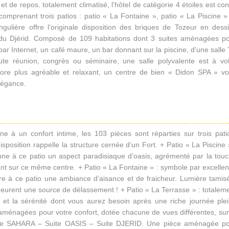
et de repos. totalement climatisé, l’hôtel de catégorie 4 étoiles est co
comprenant trois patios : patio « La Fontaine », patio « La Piscine »
gulière offre l’originale disposition des briques de Tozeur en dess
n du Djérid. Composé de 109 habitations dont 3 suites aménagées p
 bar Internet, un café maure, un bar donnant sur la piscine, d’une salle
oute réunion, congrès ou séminaire, une salle polyvalente est à vo
ncore plus agréable et relaxant, un centre de bien « Didon SPA » v
élégance.
e à un confort intime, les 103 pièces sont réparties sur trois pati
isposition rappelle la structure cernée d’un Fort. + Patio « La Piscine 
onne à ce patio un aspect paradisiaque d’oasis, agrémenté par la tou
t sur ce même centre. + Patio « La Fontaine » : symbole par excelle
ère à ce patio une ambiance d’aisance et de fraicheur. Lumière tamis
emeurent une source de délassement ! + Patio « La Terrasse » : totalem
 et la sérénité dont vous aurez besoin après une riche journée ple
 aménagées pour votre confort, dotée chacune de vues différentes, sur
uite SAHARA – Suite OASIS – Suite DJERID. Une pièce aménagée p