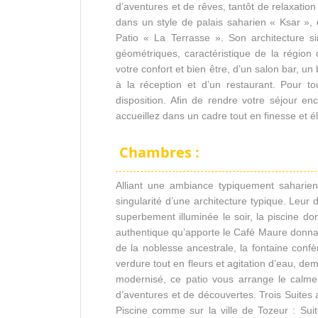
d’aventures et de rêves, tantôt de relaxation 
dans un style de palais saharien « Ksar », 
Patio « La Terrasse ». Son architecture sin
géométriques, caractéristique de la régio
votre confort et bien être, d’un salon bar, un
à la réception et d’un restaurant. Pour t
disposition. Afin de rendre votre séjour e
accueillez dans un cadre tout en finesse et 
Chambres :
Alliant une ambiance typiquement saharienn
singularité d’une architecture typique. Leur d
superbement illuminée le soir, la piscine d
authentique qu’apporte le Café Maure donnan
de la noblesse ancestrale, la fontaine conf
verdure tout en fleurs et agitation d’eau, d
modernisé, ce patio vous arrange le calme
d’aventures et de découvertes. Trois Suites
Piscine comme sur la ville de Tozeur : S