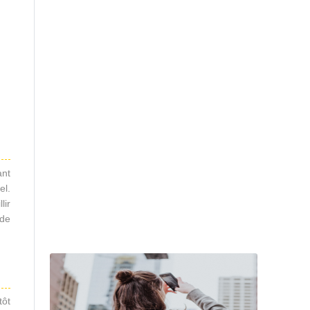
ant
el.
lir
 de
tôt