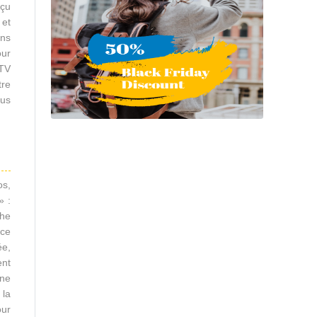
nçu
 et
ins
our
 TV
tre
ous
os,
» :
che
nce
ée,
ent
ine
 la
our