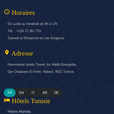
access_time
Horaires
Du Lundi au Vendredi de 9h à 17h
Tél. : +216 72 361 715
Samedi et Dimanche en cas d'urgence
location_on
Adresse
Hammamet hotels Travel, Av Habib Bourguiba,
Dar Chaabane El Fehri, Nabeul. 8011 Tunisie
FR
EN
IT
AR
DE
hotel
Hôtels Tunisie
Hôtels Mahdia