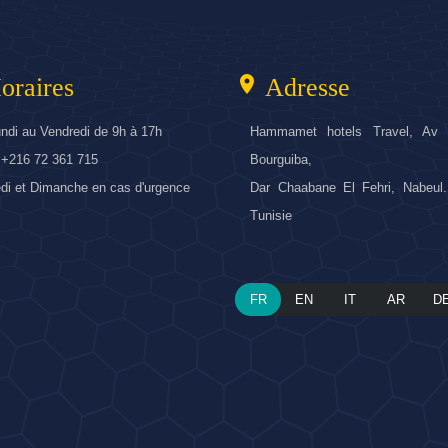
location_on
oraires
Adresse
ndi au Vendredi de 9h à 17h
Hammamet hotels Travel, Av 
: +216 72 361 715
Bourguiba,
i et Dimanche en cas d'urgence
Dar Chaabane El Fehri, Nabeul.
Tunisie
FR
EN
IT
AR
D