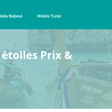
tels Nabeul
Hôtels Tunis
étoiles Prix &