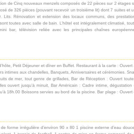
tion de Cinq nouveaux menzels composés de 22 pièces sur 2 étages s
osé de 326 pièces (pouvant recevoir un troisième lit) dont 7 suites et 
270. Lits. Rénovation et extension des locaux communs, des prestatio
nt toutes avec salle de bain. L’hôtel est intégralement climatisé, tou
ini bar, télévision reliée avec les principales chaînes européenn
hôte, Petit Déjeuner et dîner en Buffet. Restaurant à la carte : Ouvert
ers intimes aux chandelles, Banquets, Anniversaires et cérémonies. Sn
uits de mer, tout genre de grillades, Bar de Réception : Ouvert toute
lles ouvert jusqu’à minuit, Bar Américain : Cadre intime, dégustation
qu’à 18h.00 Boissons servies au bord de la piscine. Bar plage : Ouvert
de forme irrégulière d’environ 90 x 80 1 piscine externe d’eau douc