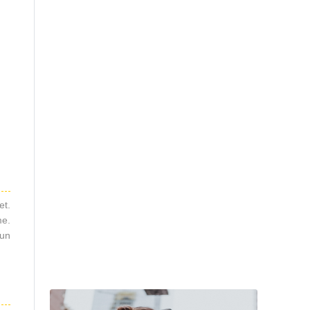
et.
me.
 un