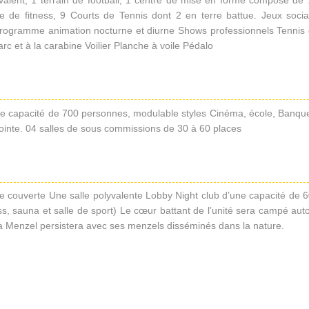
yvalent, 1 terrain de football, 1 centre de mise en forme composé de 
de fitness, 9 Courts de Tennis dont 2 en terre battue. Jeux soci
Programme animation nocturne et diurne Shows professionnels Tennis
l’arc et à la carabine Voilier Planche à voile Pédalo
ne capacité de 700 personnes, modulable styles Cinéma, école, Banqu
ointe. 04 salles de sous commissions de 30 à 60 places
e couverte Une salle polyvalente Lobby Night club d’une capacité de 
s, sauna et salle de sport) Le cœur battant de l’unité sera campé aut
rba Menzel persistera avec ses menzels disséminés dans la nature.