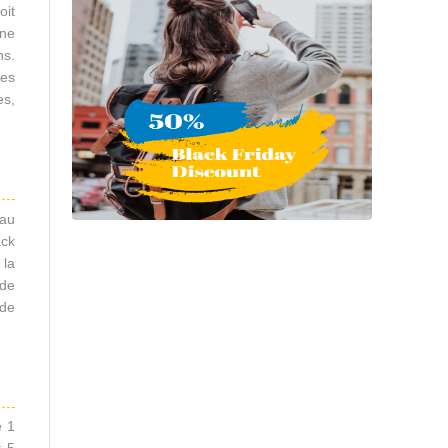
oit
une
ns.
tes
es,
 au
ack
 la
 de
 de
e 1