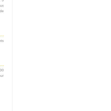
: 5
aux
 de
ets
600
our