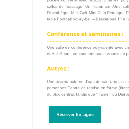
piscine couverte avec jacuzzi ,1 terrain pol
salles de massage, Un Hammam ,Une salle 
Discothèque Mini Golf Mini Club Pétanque 
table Football Volley-ball – Basket-ball Tir à 
Conférence et séminaires :
Une salle de conférence polyvalente avec u
et Hall Room, équipement audio visuels de p
Autres :
Une piscine externe d’eau douce. Une piscin
personnes Centre de remise en forme (fitnes
du bloc central, tandis que " l’âme " du Dje
Réserver En Ligne