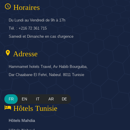
access_time
Horaires
Du Lundi au Vendredi de 9h à 17h
Tél. : +216 72 361 715
Samedi et Dimanche en cas d'urgence
location_on
Adresse
Hammamet hotels Travel, Av Habib Bourguiba,
Dar Chaabane El Fehri, Nabeul. 8011 Tunisie
FR
EN
IT
AR
DE
hotel
Hôtels Tunisie
Hôtels Mahdia