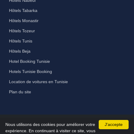
Hôtels Nabeul
Hôtels Tabarka
Hôtels Monastir
Hôtels Tozeur
Hôtels Tunis
Hôtels Beja
Hotel Booking Tunisie
Hotels Tunisie Booking
Location de voitures en Tunisie
Plan du site
Nous utilisons des cookies pour améliorer votre
J'accepte
©2026 All Rights Reserved hammamet-hotels.com
expérience. En continuant à visiter ce site, vous