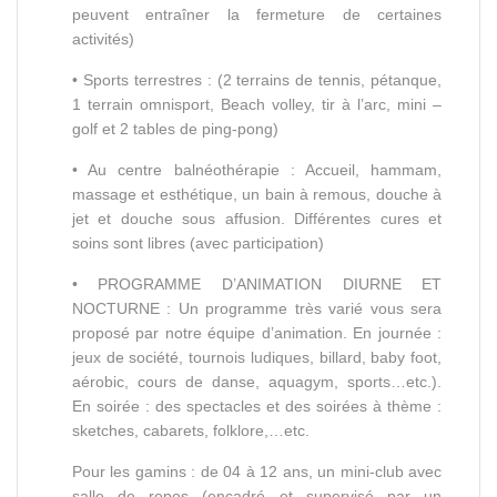
peuvent entraîner la fermeture de certaines
activités)
• Sports terrestres : (2 terrains de tennis, pétanque,
1 terrain omnisport, Beach volley, tir à l’arc, mini –
golf et 2 tables de ping-pong)
• Au centre balnéothérapie : Accueil, hammam,
massage et esthétique, un bain à remous, douche à
jet et douche sous affusion. Différentes cures et
soins sont libres (avec participation)
• PROGRAMME D’ANIMATION DIURNE ET
NOCTURNE : Un programme très varié vous sera
proposé par notre équipe d’animation. En journée :
jeux de société, tournois ludiques, billard, baby foot,
aérobic, cours de danse, aquagym, sports…etc.).
En soirée : des spectacles et des soirées à thème :
sketches, cabarets, folklore,…etc.
Pour les gamins : de 04 à 12 ans, un mini-club avec
salle de repos (encadré et supervisé par un